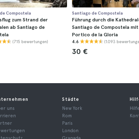
 de Compostela
Santiago de Compostela
sflug zum Strand der
Führung durch die Kathedral
len ab Santiago de
Santiago de Compostela mi
tela
Portico de la Gloria
(715 bewertungen)
(1.093 bewertung
4.6
30 €
nternehmen
Städte
Hil
er uns
New York
Hilf
rrieren
Rom
Kon
rtner
Paris
ewertungen
London
tenschutz
Granada