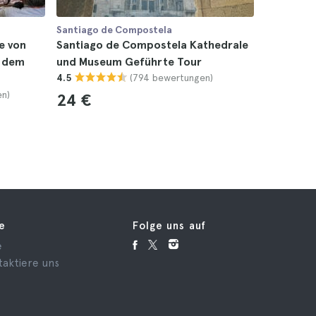
Santiago de Compostela
Santiago 
e von
Santiago de Compostela Kathedrale
Tour zu 
t dem
und Museum Geführte Tour
ab Santi
(794 bewertungen)
4.5
4.7
en)
24 €
15 €
fe
Folge uns auf
e
taktiere uns