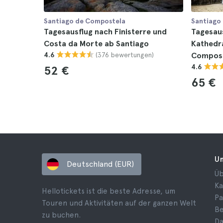
Santiago de Compostela
Santiago
Tagesausflug nach Finisterre und
Tagesau
Costa da Morte ab Santiago
Kathedra
(376 bewertungen)
4.6
Compos
4.6
52 €
65 €
U
Deutschland (EUR)
Üb
Ka
Hellotickets ist die beste Adresse, um
Pa
Touren und Aktivitäten auf der ganzen Welt
B
zu buchen.
Da