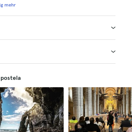
ig mehr
mpostela