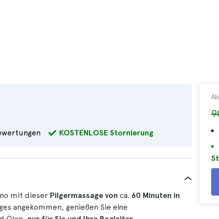
Ab
9
wertungen
KOSTENLOSE Stornierung
St
ino mit dieser
Pilgermassage von
ca.
60 Minuten
in
eges angekommen, genießen Sie eine
d Ölen,
nur für Sie und Ihre Begleiter
.