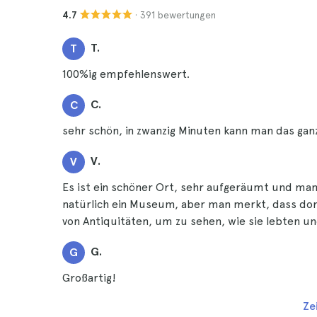
· 391 bewertungen
4.7
T.
T
100%ig empfehlenswert.
C.
C
sehr schön, in zwanzig Minuten kann man das gan
V.
V
Es ist ein schöner Ort, sehr aufgeräumt und man
natürlich ein Museum, aber man merkt, dass dor
von Antiquitäten, um zu sehen, wie sie lebten un
G.
G
Großartig!
Ze