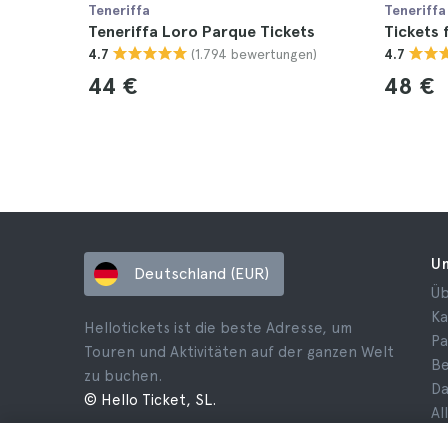
Teneriffa
Teneriffa
Teneriffa Loro Parque Tickets
Tickets 
(1.794 bewertungen)
4.7
4.7
44 €
48 €
U
Deutschland (EUR)
Üb
Ka
Hellotickets ist die beste Adresse, um
Pa
Touren und Aktivitäten auf der ganzen Welt
B
zu buchen.
Da
© Hello Ticket, SL.
Al
Ge