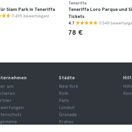
Teneriffa
für Siam Park in Teneriffa
Teneriffa Loro Parque und S
(1.495 bewertungen)
Tickets
(1.548 bewertung
4.7
78 €
nternehmen
Städte
Hil
er uns
New York
Hilf
rrieren
Rom
Kon
rtner
Paris
ewertungen
London
tenschutz
Granada
lgemeine
Krakau
schäftsbedingungen
Teneriffa