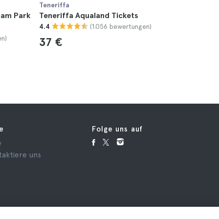
Teneriffa
Teneriffa
iam Park
Teneriffa Aqualand Tickets
Teneriff
(1.056 bewertungen)
4.4
Tickets
en)
4.7
37 €
16 €
fe
Folge uns auf
e
taktiere uns