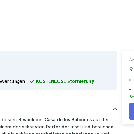
Ab
9
wertungen
KOSTENLOSE Stornierung
St
it diesem
Besuch der Casa de los Balcones
auf der
 einem der schönsten Dörfer der Insel und besuchen
sich die schönen
geschnitzten Holzbalkone
an und