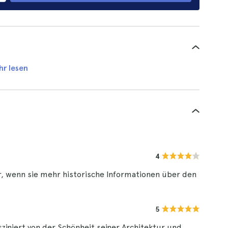
hr lesen
4
r, wenn sie mehr historische Informationen über den
5
ziniert von der Schönheit seiner Architektur und