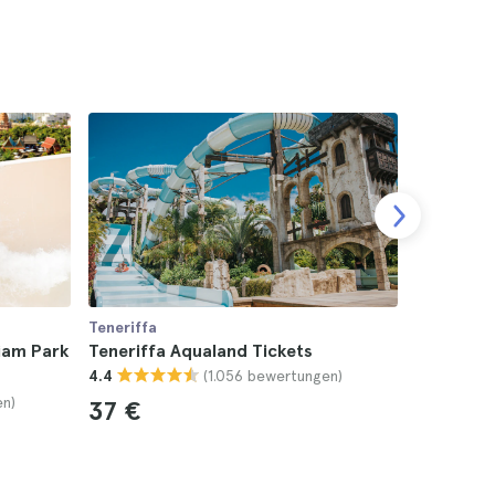
Teneriffa
Teneriffa
iam Park
Teneriffa Aqualand Tickets
Teneriff
(1.056 bewertungen)
4.4
Tickets
en)
4.7
37 €
16 €