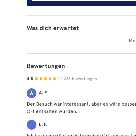
Was dich erwartet
Me
Bewertungen
· 2.236 bewertungen
4.8
A. F.
A
Der Besuch war interessant, aber es wäre besse
Ort enthalten würden.
L. F.
L
Ich besuchte diesen historischen Ort und war fas