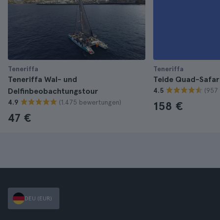
Teneriffa
Teneriffa
Teneriffa Wal- und
Teide Quad-Safar
(957
Delfinbeobachtungstour
4.5
(1.475 bewertungen)
4.9
158 €
47 €
DEU (EUR)