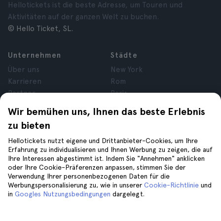
Hellotickets ist die beste Adresse, um Touren und
Aktivitäten auf der ganzen Welt zu buchen.
© Hello Ticket, SL.
Unternehmen
Städte
Über uns
New York
Karrieren
Rom
Partner
Paris
Bewertungen
London
Wir bemühen uns, Ihnen das beste Erlebnis
Datenschutz
Granada
zu bieten
Allgemeine
Krakau
Geschäftsbedingungen
Teneriffa
Hellotickets nutzt eigene und Drittanbieter-Cookies, um Ihre
Erfahrung zu individualisieren und Ihnen Werbung zu zeigen, die auf
Cookies
Ihre Interessen abgestimmt ist. Indem Sie "Annehmen" anklicken
Impressum
oder Ihre Cookie-Präferenzen anpassen, stimmen Sie der
Verwendung Ihrer personenbezogenen Daten für die
Werbungspersonalisierung zu, wie in unserer
Cookie-Richtlinie
und
Hilfe
Folge uns auf
in
Googles Nutzungsbedingungen
dargelegt.
Hilfe
Kontaktiere uns