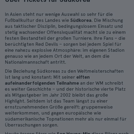
In Asien steht nur wenige Auswahl so sehr für die
Fußballkultur des Landes wie
Südkorea
. Die Mischung
aus taktischer Disziplin, bedingungslosem Einsatz und
stetig wachsender Offensivqualität macht sie zu einem
festen Bestandteil der großen Turniere. Ihre Fans – die
berüchtigten Red Devils – sorgen bei jedem Spiel für
eine nahezu explosive Atmosphäre: im eigenen Stadion
genauso wie an jedem Ort der Welt, an dem die
Nationalmannschaft antritt.
Die Beziehung Südkoreas zu den Weltmeisterschaften
ist lang und konstant: Mit seiner
elften
aufeinanderfolgenden Teilnahme
an der WM schreibt
es weiter Geschichte – und der historische vierte Platz
als Mitgastgeber im Jahr 2002 bleibt das große
Highlight. Seitdem ist das Team längst zu einer
ernstzunehmenden Größe gereift: gruppenweise
weiterkommen, und gegen europäische wie
südamerikanische Topnationen mehr als nur einmal für
Überraschungen sorgen.
Heute tragen Stars wie
Son Heung-Min
diese Bilanz nach