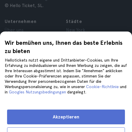
© Hello Ticket, SL.
Unternehmen
Städte
Über uns
New York
Karrieren
Rom
Wir bemühen uns, Ihnen das beste Erlebnis
Partner
Paris
zu bieten
Bewertungen
London
Datenschutz
Granada
Hellotickets nutzt eigene und Drittanbieter-Cookies, um Ihre
Allgemeine
Krakau
Erfahrung zu individualisieren und Ihnen Werbung zu zeigen, die auf
Ihre Interessen abgestimmt ist. Indem Sie "Annehmen" anklicken
Geschäftsbedingungen
Teneriffa
oder Ihre Cookie-Präferenzen anpassen, stimmen Sie der
Cookies
Verwendung Ihrer personenbezogenen Daten für die
Impressum
Werbungspersonalisierung zu, wie in unserer
Cookie-Richtlinie
und
in
Googles Nutzungsbedingungen
dargelegt.
Hilfe
Folge uns auf
Hilfe
Akzeptieren
Kontaktiere uns