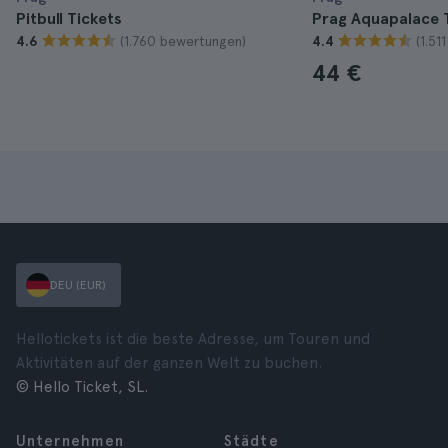
Pitbull Tickets
Prag Aquapalace 
(1.760 bewertungen)
(1.51
4.6
4.4
44 €
DEU (EUR)
Hellotickets ist die beste Adresse, um Touren und
Aktivitäten auf der ganzen Welt zu buchen.
© Hello Ticket, SL.
Unternehmen
Städte