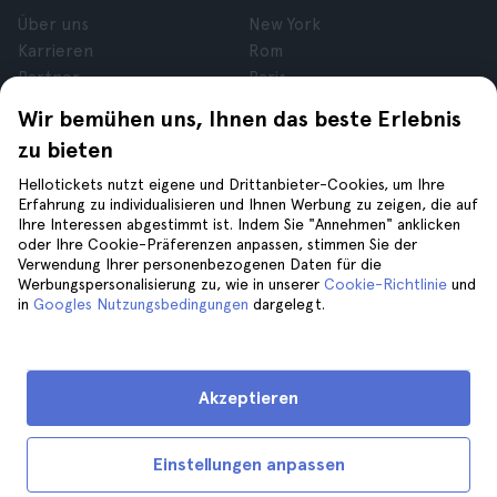
Über uns
New York
Karrieren
Rom
Partner
Paris
Bewertungen
London
Wir bemühen uns, Ihnen das beste Erlebnis
Datenschutz
Granada
zu bieten
Allgemeine
Krakau
Geschäftsbedingungen
Teneriffa
Hellotickets nutzt eigene und Drittanbieter-Cookies, um Ihre
Erfahrung zu individualisieren und Ihnen Werbung zu zeigen, die auf
Cookies
Ihre Interessen abgestimmt ist. Indem Sie "Annehmen" anklicken
Impressum
oder Ihre Cookie-Präferenzen anpassen, stimmen Sie der
Verwendung Ihrer personenbezogenen Daten für die
Werbungspersonalisierung zu, wie in unserer
Cookie-Richtlinie
und
Hilfe
Folge uns auf
in
Googles Nutzungsbedingungen
dargelegt.
Hilfe
Kontaktiere uns
Akzeptieren
Einstellungen anpassen