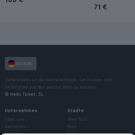
71 €
DEU (EUR)
Hellotickets ist die beste Adresse, um Touren und
Aktivitäten auf der ganzen Welt zu buchen.
© Hello Ticket, SL.
Unternehmen
Städte
Über uns
New York
Karrieren
Rom
Partner
Paris