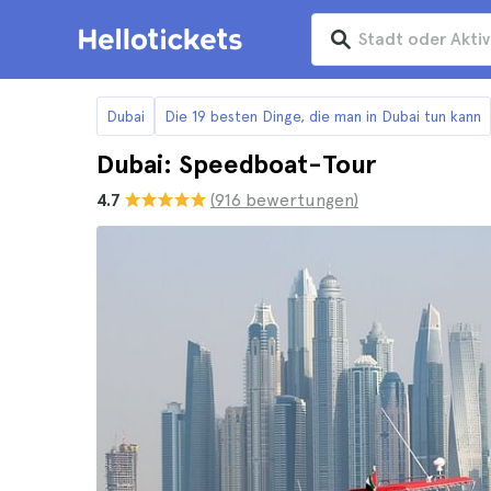
Dubai
Die 19 besten Dinge, die man in Dubai tun kann
Dubai: Speedboat-Tour
4.7
(916 bewertungen)