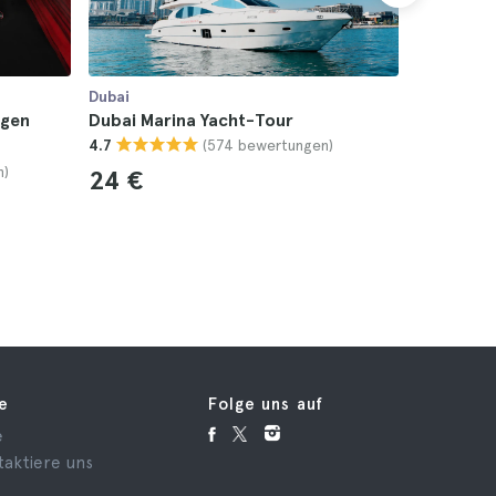
Dubai
Dubai
ngen
Dubai Marina Yacht-Tour
Tickets f
(574 bewertungen)
4.7
Waterpar
n)
Aquarium
24 €
4.6
105 €
fe
Folge uns auf
e
taktiere uns