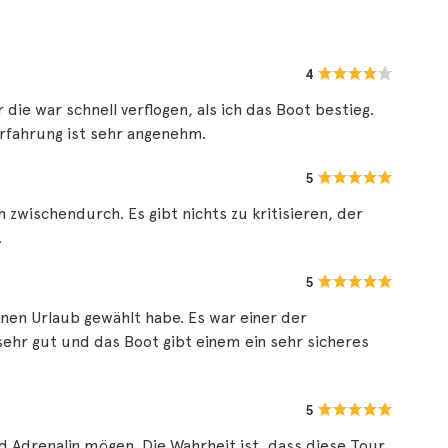
4
 die war schnell verflogen, als ich das Boot bestieg.
 Erfahrung ist sehr angenehm.
5
 zwischendurch. Es gibt nichts zu kritisieren, der
.
5
inen Urlaub gewählt habe. Es war einer der
sehr gut und das Boot gibt einem ein sehr sicheres
5
 Adrenalin mögen. Die Wahrheit ist, dass diese Tour