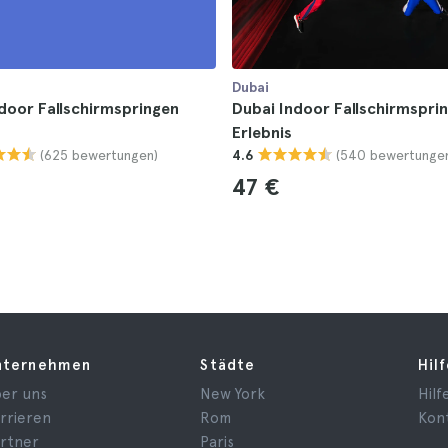
Dubai
door Fallschirmspringen
Dubai Indoor Fallschirmspri
Erlebnis
(625 bewertungen)
(540 bewertunge
4.6
47 €
nternehmen
Städte
Hil
er uns
New York
Hilf
rrieren
Rom
Kon
rtner
Paris