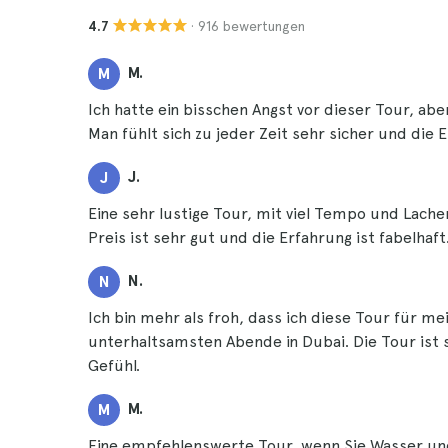
· 916 bewertungen
4.7
M.
M
Ich hatte ein bisschen Angst vor dieser Tour, aber
Man fühlt sich zu jeder Zeit sehr sicher und die
J.
J
Eine sehr lustige Tour, mit viel Tempo und Lachen
Preis ist sehr gut und die Erfahrung ist fabelhaft
N.
N
Ich bin mehr als froh, dass ich diese Tour für me
unterhaltsamsten Abende in Dubai. Die Tour ist 
Gefühl.
M.
M
Eine empfehlenswerte Tour, wenn Sie Wasser und