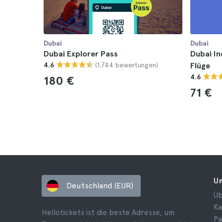
Dubai
Dubai
Dubai Explorer Pass
Dubai In
(1.744 bewertungen)
4.6
Flüge
4.6
180 €
71 €
U
Deutschland (EUR)
Üb
Ka
Hellotickets ist die beste Adresse, um
Pa