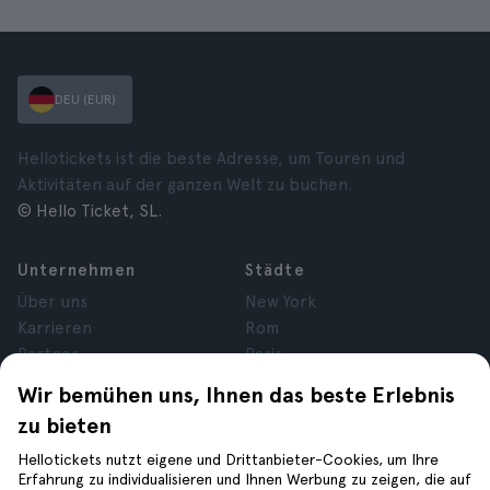
DEU (EUR)
Hellotickets ist die beste Adresse, um Touren und
Aktivitäten auf der ganzen Welt zu buchen.
© Hello Ticket, SL.
Unternehmen
Städte
Über uns
New York
Karrieren
Rom
Partner
Paris
Bewertungen
London
Wir bemühen uns, Ihnen das beste Erlebnis
Datenschutz
Granada
zu bieten
Allgemeine
Krakau
Geschäftsbedingungen
Teneriffa
Hellotickets nutzt eigene und Drittanbieter-Cookies, um Ihre
Erfahrung zu individualisieren und Ihnen Werbung zu zeigen, die auf
Cookies