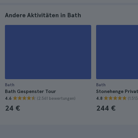
Andere Aktivitäten in Bath
Bath
Bath
Bath Gespenster Tour
Stonehenge Privat
(2.561 bewertungen)
(1.51
4.6
4.8
24 €
244 €