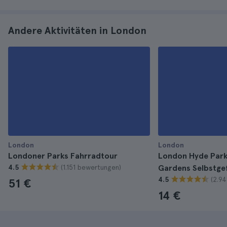
Andere Aktivitäten in London
London
London
Londoner Parks Fahrradtour
London Hyde Park
(1.151 bewertungen)
4.5
Gardens Selbstge
(2.9
4.5
51 €
14 €