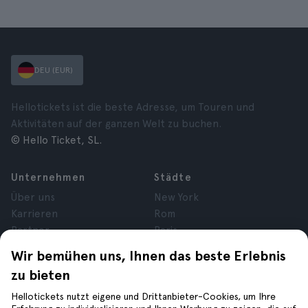
DEU (EUR)
Hellotickets ist die beste Adresse, um Touren und
Aktivitäten auf der ganzen Welt zu buchen.
© Hello Ticket, SL.
Unternehmen
Städte
Über uns
New York
Karrieren
Rom
Partner
Paris
Bewertungen
London
Wir bemühen uns, Ihnen das beste Erlebnis
Datenschutz
Granada
zu bieten
Allgemeine
Krakau
Geschäftsbedingungen
Teneriffa
Hellotickets nutzt eigene und Drittanbieter-Cookies, um Ihre