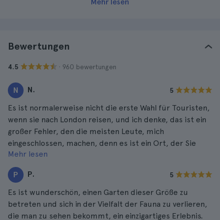
Mehr lesen
Bewertungen
· 960 bewertungen
4.5
N.
N
5
Es ist normalerweise nicht die erste Wahl für Touristen,
wenn sie nach London reisen, und ich denke, das ist ein
großer Fehler, den die meisten Leute, mich
eingeschlossen, machen, denn es ist ein Ort, der Sie
Mehr lesen
zweifellos sprachlos machen wird.
P.
P
5
Es ist wunderschön, einen Garten dieser Größe zu
betreten und sich in der Vielfalt der Fauna zu verlieren,
die man zu sehen bekommt, ein einzigartiges Erlebnis.