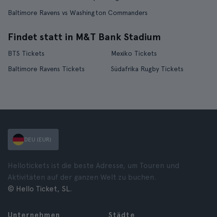
Baltimore Ravens vs Washington Commanders
Findet statt in M&T Bank Stadium
BTS Tickets
Mexiko Tickets
Baltimore Ravens Tickets
Südafrika Rugby Tickets
DEU (EUR)
Hellotickets ist die beste Adresse, um Touren und
Aktivitäten auf der ganzen Welt zu buchen.
© Hello Ticket, SL.
Unternehmen
Städte