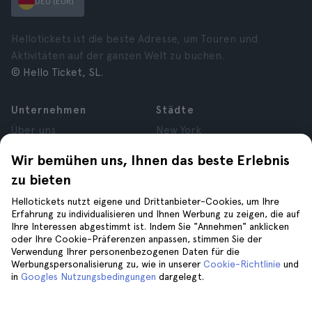
DEU (EUR)
Hellotickets ist die beste Adresse, um Touren und
Aktivitäten auf der ganzen Welt zu buchen.
© Hello Ticket, SL.
Unternehmen
Städte
Über uns
New York
Karrieren
Rom
Wir bemühen uns, Ihnen das beste Erlebnis
Partner
Paris
zu bieten
Bewertungen
London
Datenschutz
Granada
Hellotickets nutzt eigene und Drittanbieter-Cookies, um Ihre
Allgemeine
Krakau
Erfahrung zu individualisieren und Ihnen Werbung zu zeigen, die auf
Ihre Interessen abgestimmt ist. Indem Sie "Annehmen" anklicken
Geschäftsbedingungen
Teneriffa
oder Ihre Cookie-Präferenzen anpassen, stimmen Sie der
Cookies
Verwendung Ihrer personenbezogenen Daten für die
Impressum
Werbungspersonalisierung zu, wie in unserer
Cookie-Richtlinie
und
in
Googles Nutzungsbedingungen
dargelegt.
Hilfe
Folge uns auf