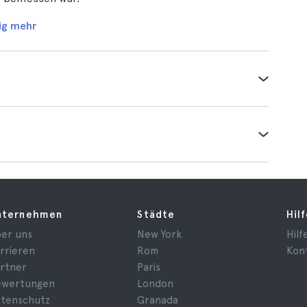
ig mehr
nternehmen
Städte
Hil
er uns
New York
Hilf
rrieren
Rom
Kon
rtner
Paris
ewertungen
London
tenschutz
Granada