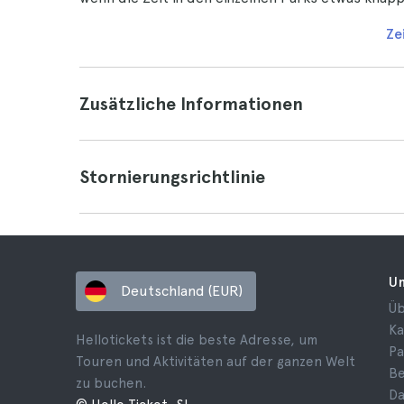
Ze
Zusätzliche Informationen
Stornierungsrichtlinie
U
Deutschland (EUR)
Üb
Ka
Hellotickets ist die beste Adresse, um
Pa
Touren und Aktivitäten auf der ganzen Welt
B
zu buchen.
Da