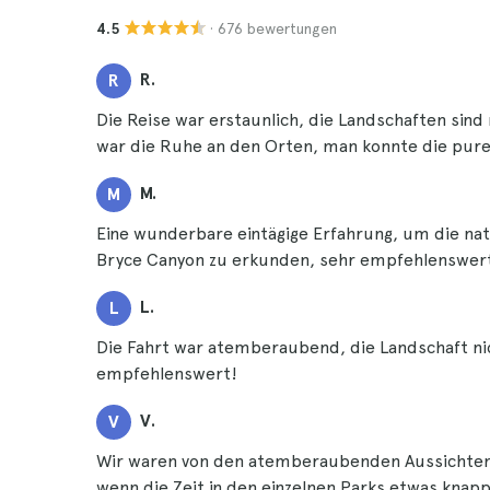
· 676 bewertungen
4.5
R.
R
Die Reise war erstaunlich, die Landschaften sind
war die Ruhe an den Orten, man konnte die pur
M.
M
Eine wunderbare eintägige Erfahrung, um die nat
Bryce Canyon zu erkunden, sehr empfehlenswer
L.
L
Die Fahrt war atemberaubend, die Landschaft nic
empfehlenswert!
V.
V
Wir waren von den atemberaubenden Aussichten 
wenn die Zeit in den einzelnen Parks etwas kna