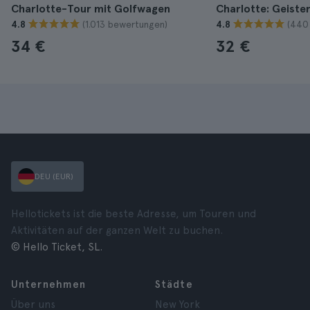
Charlotte-Tour mit Golfwagen
Charlotte: Geiste
(1.013 bewertungen)
(440
4.8
4.8
34 €
32 €
DEU (EUR)
Hellotickets ist die beste Adresse, um Touren und
Aktivitäten auf der ganzen Welt zu buchen.
© Hello Ticket, SL.
Unternehmen
Städte
Über uns
New York