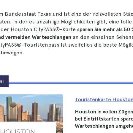
m Bundesstaat Texas und ist eine der reizvollsten Stä
ten, in der es unzählige Möglichkeiten gibt, eine tolle 
t der Houston CityPASS®-Karte
sparen Sie mehr als 50
 und vermeiden Warteschlangen
an den einzelnen Sehens
yPASS®-Touristenpass ist zweifellos die beste Möglich
ubewegen.
hl
Touristenkarte Housto
Houston in vollen Züge
bei Eintrittskarten spar
Warteschlangen umgeh