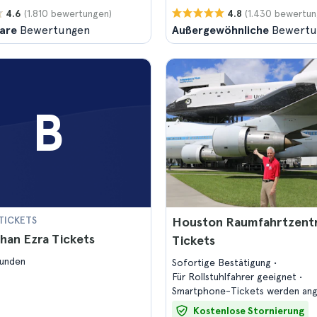
(1.810 bewertungen)
(1.430 bewertun
4.6
4.8
are
Bewertungen
Außergewöhnliche
Bewertu
B
TICKETS
Houston Raumfahrtzent
han Ezra Tickets
Tickets
tunden
Sofortige Bestätigung
Für Rollstuhlfahrer geeignet
Smartphone-Tickets werden a
Kostenlose Stornierung