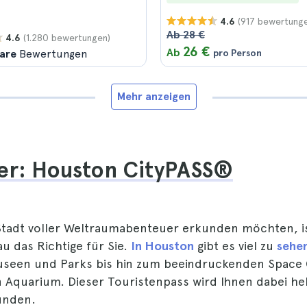
(917 bewertung
4.6
Ab 28 €
(1.280 bewertungen)
4.6
26 €
Ab
are
Bewertungen
pro Person
Mehr anzeigen
er: Houston CityPASS®
Stadt voller Weltraumabenteuer erkunden möchten, i
u das Richtige für Sie.
In Houston
gibt es viel zu
sehe
useen und Parks bis hin zum beeindruckenden Space
quarium. Dieser Touristenpass wird Ihnen dabei helf
unden.