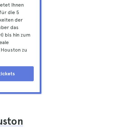
etet Ihnen
für die 5
keiten der
über das
) bis hin zum
eale
n Houston zu
tickets
uston