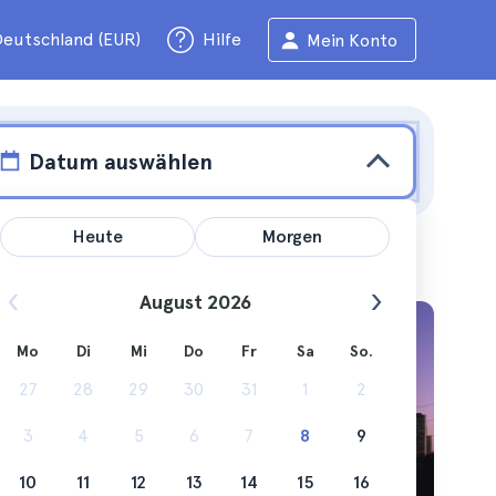
eutschland (EUR)
Hilfe
Mein Konto
Datum auswählen
Heute
Morgen
August 2026
Mo
Di
Mi
Do
Fr
Sa
So.
ollen
27
28
29
30
31
1
2
3
4
5
6
7
8
9
10
11
12
13
14
15
16