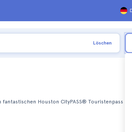
D
Löschen
 fantastischen Houston CityPASS® Touristenpass in v