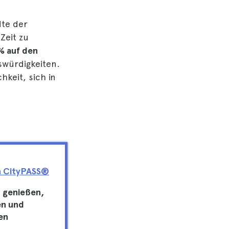
dte der
Zeit zu
 % auf den
würdigkeiten.
keit, sich in
n CityPASS®
n genießen,
en und
en