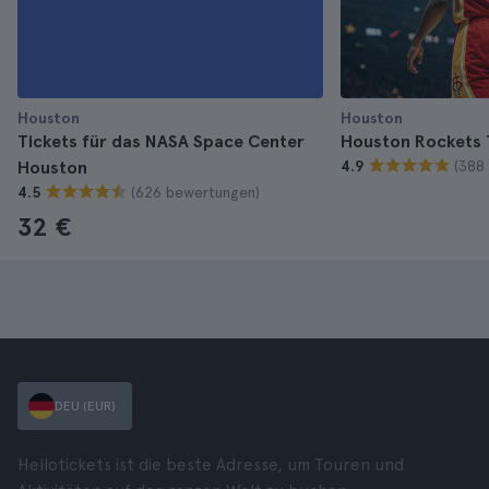
Houston
Houston
Tickets für das NASA Space Center
Houston Rockets 
(388
Houston
4.9
(626 bewertungen)
4.5
32 €
DEU (EUR)
Hellotickets ist die beste Adresse, um Touren und