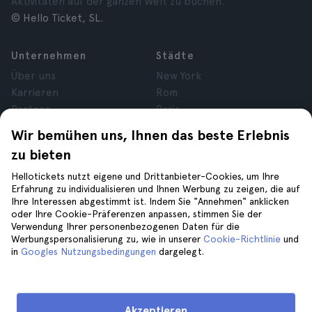
Aktivitäten auf der ganzen Welt zu buchen.
© Hello Ticket, SL.
Unternehmen
Städte
Über uns
New York
Karrieren
Rom
Partner
Paris
Bewertungen
London
Wir bemühen uns, Ihnen das beste Erlebnis
Datenschutz
Granada
zu bieten
Allgemeine
Krakau
Geschäftsbedingungen
Teneriffa
Hellotickets nutzt eigene und Drittanbieter-Cookies, um Ihre
Erfahrung zu individualisieren und Ihnen Werbung zu zeigen, die auf
Cookies
Ihre Interessen abgestimmt ist. Indem Sie "Annehmen" anklicken
Impressum
oder Ihre Cookie-Präferenzen anpassen, stimmen Sie der
Verwendung Ihrer personenbezogenen Daten für die
Werbungspersonalisierung zu, wie in unserer
Cookie-Richtlinie
und
Hilfe
Folge uns auf
in
Googles Nutzungsbedingungen
dargelegt.
Hilfe
Kontaktiere uns
Akzeptieren