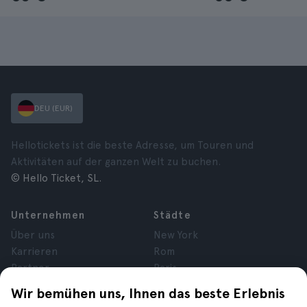
DEU (EUR)
Hellotickets ist die beste Adresse, um Touren und
Aktivitäten auf der ganzen Welt zu buchen.
© Hello Ticket, SL.
Unternehmen
Städte
Über uns
New York
Karrieren
Rom
Partner
Paris
Bewertungen
London
Wir bemühen uns, Ihnen das beste Erlebnis
Datenschutz
Granada