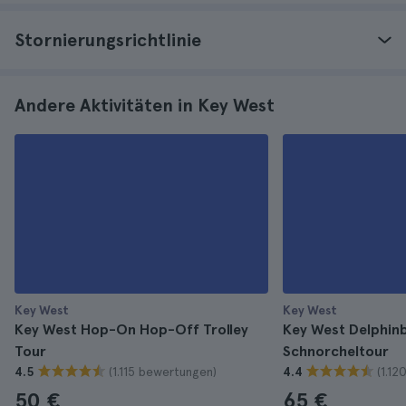
Stornierungsrichtlinie
Andere Aktivitäten in Key West
Key West
Key West
Key West Hop-On Hop-Off Trolley
Key West Delphin
Tour
Schnorcheltour
(1.115 bewertungen)
(1.1
4.5
4.4
50 €
65 €