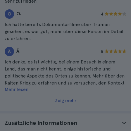
Sehr zufrieden
O.
O
4
Ich hatte bereits Dokumentarfilme über Truman
gesehen, es war gut, mehr über diese Person im Detail
zu erfahren.
Ã.
Ã
5
Ich denke, es ist wichtig, bei einem Besuch in einem
Land, das man nicht kennt, einige historische und
politische Aspekte des Ortes zu kennen. Mehr über den
Kalten Krieg zu erfahren und zu versuchen, den Kontext
Mehr lesen
zu verstehen, in dem die Atombomben auf Hiroshima
abgeworfen wurden, ist ein sehr guter Beitrag zur
Zeig mehr
allgemeinen Kultur.
Zusätzliche Informationen