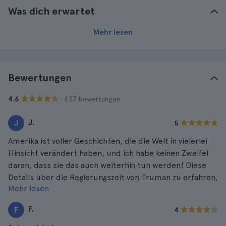
Was dich erwartet
Mehr lesen
Bewertungen
· 427 bewertungen
4.6
J.
J
5
Amerika ist voller Geschichten, die die Welt in vielerlei
Hinsicht verändert haben, und ich habe keinen Zweifel
daran, dass sie das auch weiterhin tun werden! Diese
Details über die Regierungszeit von Truman zu erfahren,
Mehr lesen
war sehr lohnend. Der Führer wusste viel über die
Themen, die er angesprochen hat, und das Kleine Weiße
F.
F
4
Haus selbst ist wunderschön!