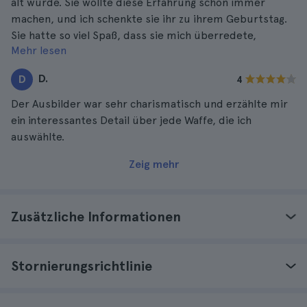
alt wurde. Sie wollte diese Erfahrung schon immer
machen, und ich schenkte sie ihr zu ihrem Geburtstag.
Sie hatte so viel Spaß, dass sie mich überredete,
Mehr lesen
mitzumachen, und es machte mir sehr viel Spaß.
D.
D
4
Der Ausbilder war sehr charismatisch und erzählte mir
ein interessantes Detail über jede Waffe, die ich
auswählte.
Zeig mehr
Zusätzliche Informationen
Stornierungsrichtlinie