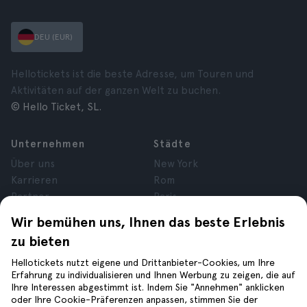
DEU (EUR)
Hellotickets ist die beste Adresse, um Touren und
Aktivitäten auf der ganzen Welt zu buchen.
© Hello Ticket, SL.
Unternehmen
Städte
Über uns
New York
Karrieren
Rom
Partner
Paris
Bewertungen
London
Wir bemühen uns, Ihnen das beste Erlebnis
Datenschutz
Granada
zu bieten
Allgemeine
Krakau
Geschäftsbedingungen
Teneriffa
Hellotickets nutzt eigene und Drittanbieter-Cookies, um Ihre
Erfahrung zu individualisieren und Ihnen Werbung zu zeigen, die auf
Cookies
Ihre Interessen abgestimmt ist. Indem Sie "Annehmen" anklicken
Impressum
oder Ihre Cookie-Präferenzen anpassen, stimmen Sie der