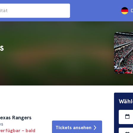
D
s
Wähl
Texas Rangers
es
Tickets ansehen
verfügbar – bald