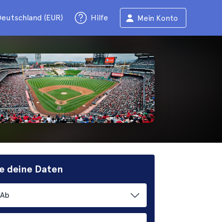
eutschland (EUR)
Hilfe
Mein Konto
e deine Daten
Ab