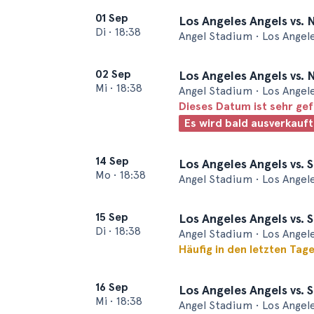
01 Sep
Los Angeles Angels vs.
Di
•
18:38
Angel Stadium • Los Angel
02 Sep
Los Angeles Angels vs.
Mi
•
18:38
Angel Stadium • Los Angel
Dieses Datum ist sehr ge
Es wird bald ausverkauft
14 Sep
Los Angeles Angels vs. 
Mo
•
18:38
Angel Stadium • Los Angel
15 Sep
Los Angeles Angels vs. 
Di
•
18:38
Angel Stadium • Los Angel
Häufig in den letzten Tag
16 Sep
Los Angeles Angels vs. 
Mi
•
18:38
Angel Stadium • Los Angel