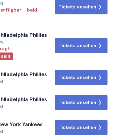
es
Tickets ansehen
verfügbar – bald
hiladelphia Phillies
es
Tickets ansehen
fragt
 sein
hiladelphia Phillies
Tickets ansehen
es
hiladelphia Phillies
Tickets ansehen
es
 New York Yankees
Tickets ansehen
es