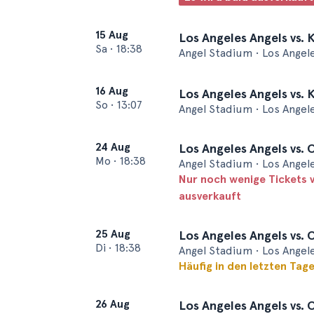
15 Aug
Los Angeles Angels vs. 
Sa
•
18:38
Angel Stadium • Los Angel
16 Aug
Los Angeles Angels vs. 
So
•
13:07
Angel Stadium • Los Angel
24 Aug
Los Angeles Angels vs. 
Mo
•
18:38
Angel Stadium • Los Angel
Nur noch wenige Tickets 
ausverkauft
25 Aug
Los Angeles Angels vs. 
Di
•
18:38
Angel Stadium • Los Angel
Häufig in den letzten Tag
26 Aug
Los Angeles Angels vs. 