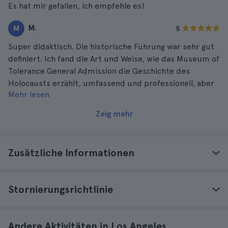
Es hat mir gefallen, ich empfehle es!
M.
M
5
Super didaktisch. Die historische Führung war sehr gut
definiert. Ich fand die Art und Weise, wie das Museum of
Tolerance General Admission die Geschichte des
Holocausts erzählt, umfassend und professionell, aber
Mehr lesen
dennoch sensibel in der Art, wie es die Geschichte des
Holocausts erzählt.
Zeig mehr
Zusätzliche Informationen
Stornierungsrichtlinie
Andere Aktivitäten in Los Angeles