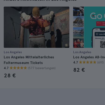
Los Angeles
Los Angeles
Los Angeles Mittelalterliches
Los Angeles All-In
(695
Foltermuseum Tickets
4.7
(577 bewertungen)
4.7
82 €
28 €