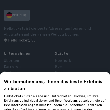
DEU (EUR)
Hellotickets ist die beste Adresse, um Touren und
Aktivitäten auf der ganzen Welt zu buchen.
© Hello Ticket, SL.
Unternehmen
Städte
Über uns
New York
Karrieren
Rom
Partner
Paris
Bewertungen
London
Wir bemühen uns, Ihnen das beste Erlebnis
Datenschutz
Granada
zu bieten
Allgemeine
Krakau
Geschäftsbedingungen
Teneriffa
Hellotickets nutzt eigene und Drittanbieter-Cookies, um Ihre
Erfahrung zu individualisieren und Ihnen Werbung zu zeigen, die auf
Cookies
Ihre Interessen abgestimmt ist. Indem Sie "Annehmen" anklicken
Impressum
oder Ihre Cookie-Präferenzen anpassen, stimmen Sie der