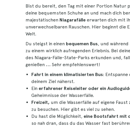
Bist du bereit, den Tag mit einer Portion Natur 
deine bequemsten Schuhe an und mach dich bereit
majestätischen
Niagarafälle
erwarten dich mit i
unverwechselbaren Rauschen. Hier beginnt die 
Welt.
Du steigst in einen
bequemen Bus
, und während 
zu einem wirklich aufregenden Erlebnis. Bei dei
des Niagara-Fälle-State-Parks erkunden und, fal
genießen
…
Sehr empfehlenswert!
Fahrt in einem klimatisierten Bus
: Entspanne 
deinem Ziel näherst.
Ein
erfahrener Reiseleiter oder ein Audioguid
Geheimnisse der Wasserfälle.
Freizeit,
um die Wasserfälle auf eigene Faust 
zu besuchen. Hier gibt es viel zu sehen.
Du hast die Möglichkeit,
eine Bootsfahrt mit d
so nah dran, dass du das Wasser fast berühre