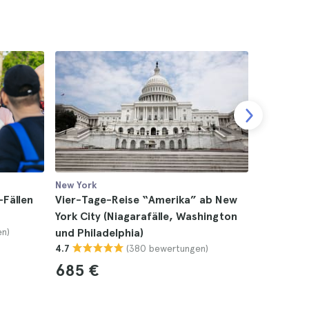
New York
New York
-Fällen
Vier-Tage-Reise “Amerika” ab New
3-Tages-A
York City (Niagarafälle, Washington
Toronto u
en)
und Philadelphia)
4.7
(380 bewertungen)
4.7
492 €
685 €