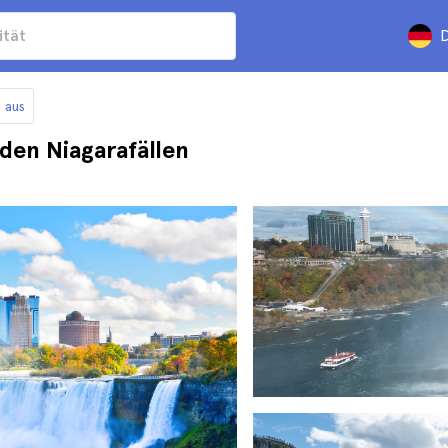
D
 aus
den Niagarafällen