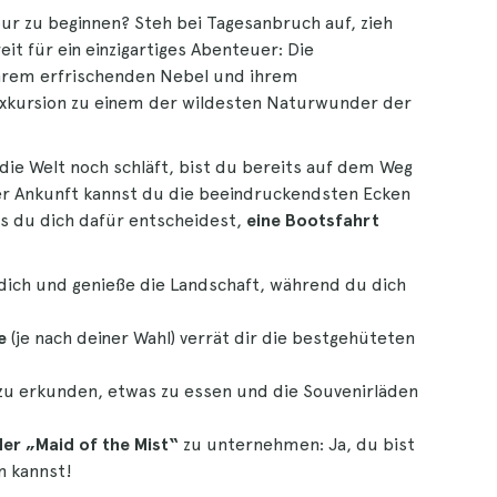
pur zu beginnen? Steh bei Tagesanbruch auf, zieh
 für ein einzigartiges Abenteuer: Die
hrem erfrischenden Nebel und ihrem
Exkursion zu einem der wildesten Naturwunder der
die Welt noch schläft, bist du bereits auf dem Weg
ner Ankunft kannst du die beeindruckendsten Ecken
ls du dich dafür entscheidest,
eine Bootsfahrt
dich und genieße die Landschaft, während du dich
e
(je nach deiner Wahl) verrät dir die bestgehüteten
zu erkunden, etwas zu essen und die Souvenirläden
er „Maid of the Mist“
zu unternehmen: Ja, du bist
n kannst!