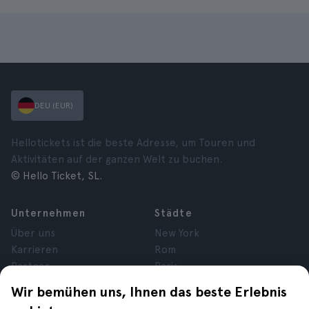
DEU (EUR)
Hellotickets ist die beste Adresse, um Touren und
Aktivitäten auf der ganzen Welt zu buchen.
© Hello Ticket, SL.
Unternehmen
Städte
Über uns
New York
Karrieren
Rom
Partner
Paris
Bewertungen
London
Wir bemühen uns, Ihnen das beste Erlebnis
Datenschutz
Granada