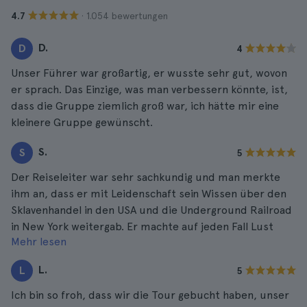
· 1.054 bewertungen
4.7
D.
D
4
Unser Führer war großartig, er wusste sehr gut, wovon
er sprach. Das Einzige, was man verbessern könnte, ist,
dass die Gruppe ziemlich groß war, ich hätte mir eine
kleinere Gruppe gewünscht.
S.
S
5
Der Reiseleiter war sehr sachkundig und man merkte
ihm an, dass er mit Leidenschaft sein Wissen über den
Sklavenhandel in den USA und die Underground Railroad
in New York weitergab. Er machte auf jeden Fall Lust
Mehr lesen
darauf, mehr zu erfahren, daher empfehle ich Ihnen,
diese Tour zu buchen!
L.
L
5
Ich bin so froh, dass wir die Tour gebucht haben, unser