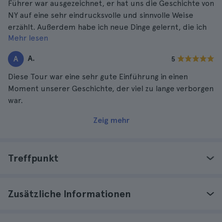
Führer war ausgezeichnet, er hat uns die Geschichte von
NY auf eine sehr eindrucksvolle und sinnvolle Weise
erzählt. Außerdem habe ich neue Dinge gelernt, die ich
Mehr lesen
nicht kannte, und die Tour war sehr kurz. Ich kann es
nur empfehlen.
A.
A
5
Diese Tour war eine sehr gute Einführung in einen
Moment unserer Geschichte, der viel zu lange verborgen
war.
Zeig mehr
Treffpunkt
Zusätzliche Informationen