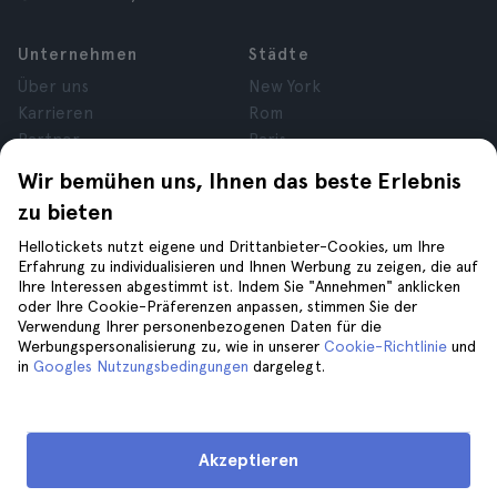
Unternehmen
Städte
Über uns
New York
Karrieren
Rom
Partner
Paris
Bewertungen
London
Wir bemühen uns, Ihnen das beste Erlebnis
Datenschutz
Granada
zu bieten
Allgemeine
Krakau
Geschäftsbedingungen
Teneriffa
Hellotickets nutzt eigene und Drittanbieter-Cookies, um Ihre
Erfahrung zu individualisieren und Ihnen Werbung zu zeigen, die auf
Cookies
Ihre Interessen abgestimmt ist. Indem Sie "Annehmen" anklicken
Impressum
oder Ihre Cookie-Präferenzen anpassen, stimmen Sie der
Verwendung Ihrer personenbezogenen Daten für die
Werbungspersonalisierung zu, wie in unserer
Cookie-Richtlinie
und
Hilfe
Folge uns auf
in
Googles Nutzungsbedingungen
dargelegt.
Hilfe
Kontaktiere uns
Akzeptieren