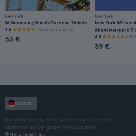
New York
New York
Williamsburg Busch Gardens Tickets
New York William
(2.333 bewertungen)
4.5
Abenteuerpark Ti
(1.16
4.8
53 €
39 €
DEU (EUR)
Hellotickets ist die beste Adresse, um Touren und
Aktivitäten auf der ganzen Welt zu buchen.
© Hello Ticket, SL.