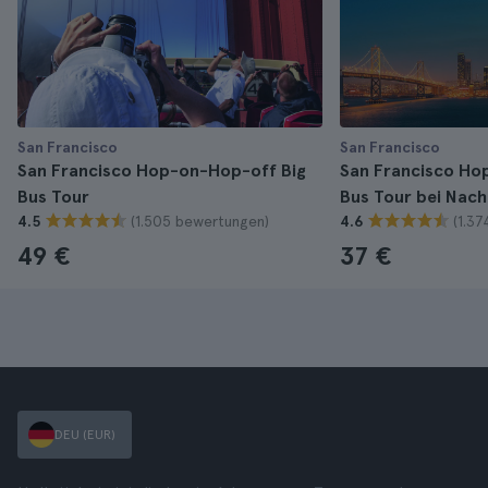
San Francisco
San Francisco
San Francisco Hop-on-Hop-off Big
San Francisco Ho
Bus Tour
Bus Tour bei Nach
(1.505 bewertungen)
(1.3
4.5
4.6
49 €
37 €
DEU (EUR)