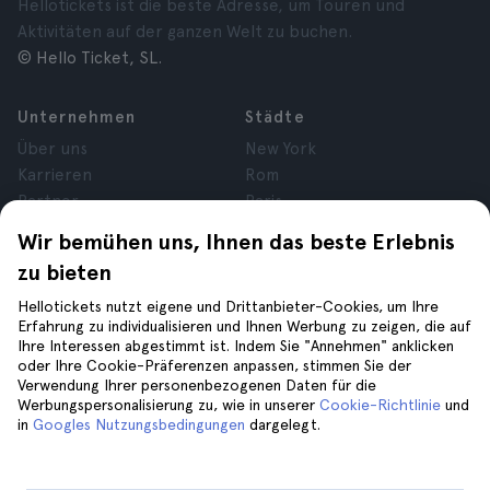
Hellotickets ist die beste Adresse, um Touren und
Aktivitäten auf der ganzen Welt zu buchen.
© Hello Ticket, SL.
Unternehmen
Städte
Über uns
New York
Karrieren
Rom
Partner
Paris
Bewertungen
London
Wir bemühen uns, Ihnen das beste Erlebnis
Datenschutz
Granada
zu bieten
Allgemeine
Krakau
Geschäftsbedingungen
Teneriffa
Hellotickets nutzt eigene und Drittanbieter-Cookies, um Ihre
Erfahrung zu individualisieren und Ihnen Werbung zu zeigen, die auf
Cookies
Ihre Interessen abgestimmt ist. Indem Sie "Annehmen" anklicken
Impressum
oder Ihre Cookie-Präferenzen anpassen, stimmen Sie der
Verwendung Ihrer personenbezogenen Daten für die
Werbungspersonalisierung zu, wie in unserer
Cookie-Richtlinie
und
Hilfe
Folge uns auf
in
Googles Nutzungsbedingungen
dargelegt.
Hilfe
Kontaktiere uns