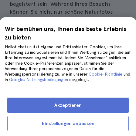
begeistert sein. Während Ihres Besuchs
können Sie nicht nur schöne Naturfotos
machen, sondern auch auf einigen der
Wanderwege im Park wandern (die
Wir bemühen uns, Ihnen das beste Erlebnis
beliebtesten sind der Ocean View Trail und
zu bieten
der Dispea Trail).
Hellotickets nutzt eigene und Drittanbieter-Cookies, um Ihre
Erfahrung zu individualisieren und Ihnen Werbung zu zeigen, die auf
Ihre Interessen abgestimmt ist. Indem Sie "Annehmen" anklicken
Ein Besuch in den Muir Woods ist ein
oder Ihre Cookie-Präferenzen anpassen, stimmen Sie der
großartiger Plan für einen Aufenthalt in San
Verwendung Ihrer personenbezogenen Daten für die
Francisco, denn so können Sie einen
Werbungspersonalisierung zu, wie in unserer
Cookie-Richtlinie
und
in
Googles Nutzungsbedingungen
dargelegt.
Tapetenwechsel vornehmen, die geschäftige
städtische Umgebung verlassen und für eine
Weile abschalten, indem Sie durch den Wald
Akzeptieren
spazieren und einen unterhaltsamen Tag in
der Natur genießen.
Einstellungen anpassen
Vergessen Sie nicht, am Ausgang des Parks