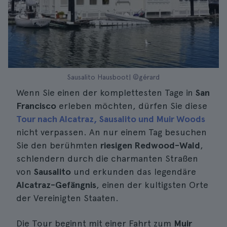
Sausalito Hausboot| ©gérard
Wenn Sie einen der komplettesten Tage in
San
Francisco
erleben möchten, dürfen Sie diese
Tour nach Alcatraz, Sausalito und Muir Woods
nicht verpassen. An nur einem Tag besuchen
Sie den berühmten
riesigen Redwood-Wald
,
schlendern durch die charmanten Straßen
von
Sausalito
und erkunden das legendäre
Alcatraz-Gefängnis
, einen der kultigsten Orte
der Vereinigten Staaten.
Die Tour beginnt mit einer Fahrt zum
Muir