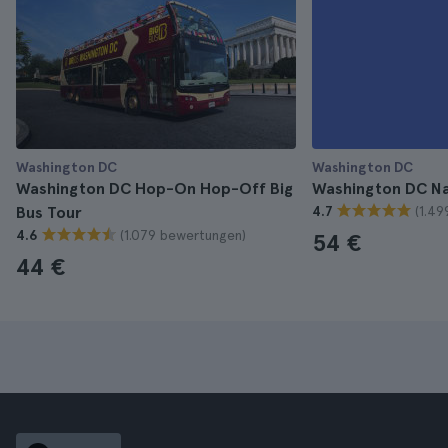
Washington DC
Washington DC
Washington DC Hop-On Hop-Off Big
Washington DC N
(1.4
Bus Tour
4.7
(1.079 bewertungen)
4.6
54 €
44 €