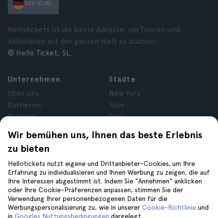
DEU (EUR)
Hellotickets ist die beste Adresse, um Touren und
Aktivitäten auf der ganzen Welt zu buchen.
© Hello Ticket, SL.
Unternehmen
Städte
Über uns
New York
Karrieren
Rom
Partner
Paris
Bewertungen
London
Wir bemühen uns, Ihnen das beste Erlebnis
Datenschutz
Granada
zu bieten
Allgemeine
Krakau
Geschäftsbedingungen
Teneriffa
Hellotickets nutzt eigene und Drittanbieter-Cookies, um Ihre
Erfahrung zu individualisieren und Ihnen Werbung zu zeigen, die auf
Cookies
Ihre Interessen abgestimmt ist. Indem Sie "Annehmen" anklicken
Impressum
oder Ihre Cookie-Präferenzen anpassen, stimmen Sie der
Verwendung Ihrer personenbezogenen Daten für die
Werbungspersonalisierung zu, wie in unserer
Cookie-Richtlinie
und
Hilfe
Folge uns auf
in
Googles Nutzungsbedingungen
dargelegt.