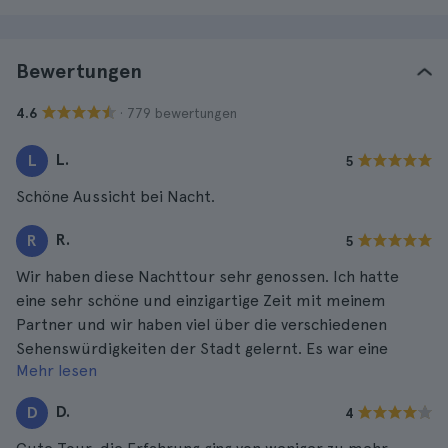
Bewertungen
· 779 bewertungen
4.6
L.
L
5
Schöne Aussicht bei Nacht.
R.
R
5
Wir haben diese Nachttour sehr genossen. Ich hatte
eine sehr schöne und einzigartige Zeit mit meinem
Partner und wir haben viel über die verschiedenen
Sehenswürdigkeiten der Stadt gelernt. Es war eine
Mehr lesen
fantastische Erfahrung, die wir in Zukunft wiederholen
werden.
D.
D
4