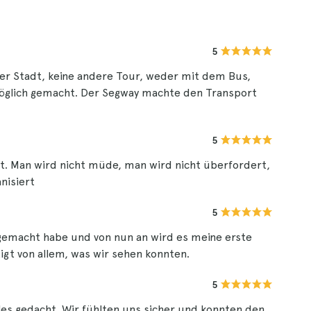
5
der Stadt, keine andere Tour, weder mit dem Bus,
möglich gemacht. Der Segway machte den Transport
5
ht. Man wird nicht müde, man wird nicht überfordert,
nisiert
5
 gemacht habe und von nun an wird es meine erste
tigt von allem, was wir sehen konnten.
5
lles gedacht. Wir fühlten uns sicher und konnten den