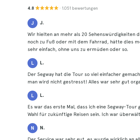
· 1.051 bewertungen
4.8
J.
J
Wir hielten an mehr als 20 Sehenswürdigkeiten 
noch zu Fuß oder mit dem Fahrrad, hätte dies 
sehr einfach, ohne uns zu ermüden oder so.
L.
L
Der Segway hat die Tour so viel einfacher gemac
man wird nicht gestresst! Alles war sehr gut orga
L.
L
Es war das erste Mal, dass ich eine Segway-Tour
Wahl für zukünftige Reisen sein. Ich war überwäl
N.
N
Der Service war sehr gut, es wurde wirklich an a