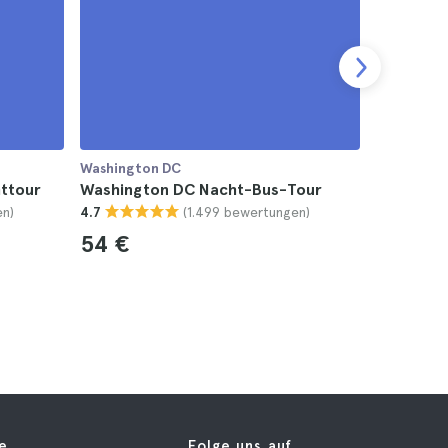
Washington DC
Washingto
ttour
Washington DC Nacht-Bus-Tour
Washingt
en)
(1.499 bewertungen)
4.7
4.5
54 €
25 €
fe
Folge uns auf