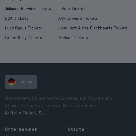
Julianna Barwick Tickets
Il Volo Tickets
B2K Tickets
Arly Lariviere Tickets
Lucy Dacus Tickets
Joan Jett & the Blackhearts Tickets
Grace Kelly Tickets
Madsen Tickets
DEU (EUR)
Hellotickets ist die beste Adresse, um Touren und
Aktivitäten auf der ganzen Welt zu buchen.
© Hello Ticket, SL.
Unternehmen
Städte