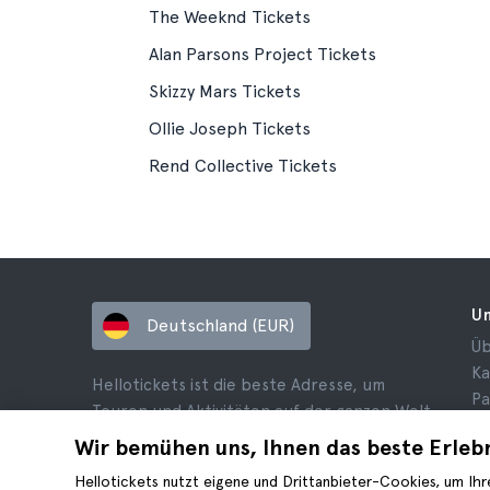
The Weeknd Tickets
Alan Parsons Project Tickets
Skizzy Mars Tickets
Ollie Joseph Tickets
Rend Collective Tickets
U
Deutschland (EUR)
Üb
Ka
Hellotickets ist die beste Adresse, um
Pa
Touren und Aktivitäten auf der ganzen Welt
B
zu buchen.
Wir bemühen uns, Ihnen das beste Erlebn
Da
© Hello Ticket, SL.
Al
Hellotickets nutzt eigene und Drittanbieter-Cookies, um Ihr