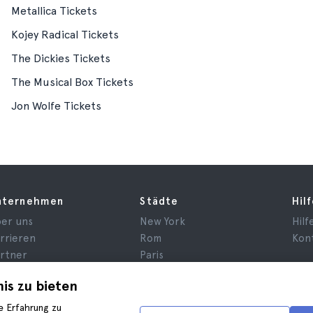
Metallica Tickets
Kojey Radical Tickets
The Dickies Tickets
The Musical Box Tickets
Jon Wolfe Tickets
nternehmen
Städte
Hil
er uns
New York
Hilf
rrieren
Rom
Kon
rtner
Paris
ewertungen
London
is zu bieten
tenschutz
Granada
lgemeine
Krakau
e Erfahrung zu