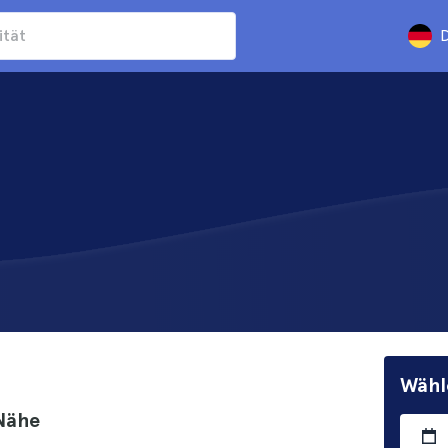
D
Wähl
 Nähe