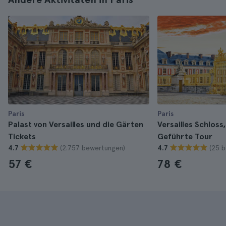
Paris
Paris
Palast von Versailles und die Gärten
Versailles Schloss
Tickets
Geführte Tour
(2.757 bewertungen)
(25 
4.7
4.7
57 €
78 €