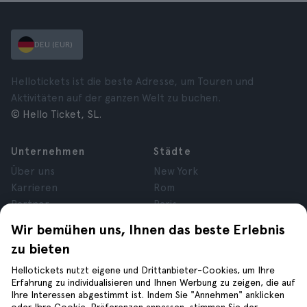
DEU (EUR)
Hellotickets ist die beste Adresse, um Touren und
Aktivitäten auf der ganzen Welt zu buchen.
© Hello Ticket, SL.
Unternehmen
Städte
Über uns
New York
Karrieren
Rom
Partner
Paris
Bewertungen
London
Wir bemühen uns, Ihnen das beste Erlebnis
Datenschutz
Granada
zu bieten
Allgemeine
Krakau
Geschäftsbedingungen
Teneriffa
Hellotickets nutzt eigene und Drittanbieter-Cookies, um Ihre
Erfahrung zu individualisieren und Ihnen Werbung zu zeigen, die auf
Cookies
Ihre Interessen abgestimmt ist. Indem Sie "Annehmen" anklicken
Impressum