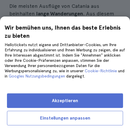
Die meisten Ausflüge von Catania aus
beinhalten
lange Wanderungen
. Aus diesem
Grund ist der erste Tipp, den ich Ihnen geben
Wir bemühen uns, Ihnen das beste Erlebnis
kann, geeignete Kleidung zu tragen. Tragen
zu bieten
Sie die bequemsten Schuhe, die Sie finden
können, die leichteste Kleidung und bringen
Hellotickets nutzt eigene und Drittanbieter-Cookies, um Ihre
Erfahrung zu individualisieren und Ihnen Werbung zu zeigen, die auf
Sie Ihre eigene Wasserflasche mit. Es ist
Ihre Interessen abgestimmt ist. Indem Sie "Annehmen" anklicken
immer gut, Ihren Reiseführer zu fragen,
oder Ihre Cookie-Präferenzen anpassen, stimmen Sie der
Verwendung Ihrer personenbezogenen Daten für die
welche Art von Snacks er/sie mitbringt oder
Werbungspersonalisierung zu, wie in unserer
Cookie-Richtlinie
und
ob ein Mittagessen und einige Getränke
in
Googles Nutzungsbedingungen
dargelegt.
inbegriffen sind.
Falls Sie eine Reise zum Ätna planen, denken
Akzeptieren
Sie daran, Ihren Reiseführer zu fragen,
welche Art von Kleidung Sie mitbringen
Einstellungen anpassen
sollen. Normalerweise werden Sie
bequeme
Kleidung und Schuhe
tragen. Es ist jedoch