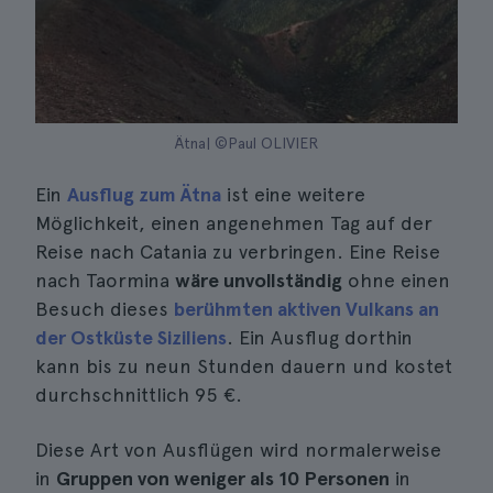
Ätna| ©Paul OLIVIER
Ein
Ausflug zum Ätna
ist eine weitere
Möglichkeit, einen angenehmen Tag auf der
Reise nach Catania zu verbringen. Eine Reise
nach Taormina
wäre unvollständig
ohne einen
Besuch dieses
berühmten aktiven Vulkans an
der Ostküste Siziliens
. Ein Ausflug dorthin
kann bis zu neun Stunden dauern und kostet
durchschnittlich 95 €.
Diese Art von Ausflügen wird normalerweise
in
Gruppen von weniger als 10 Personen
in