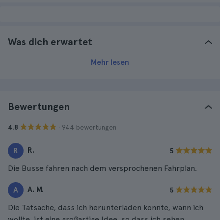
Was dich erwartet
Mehr lesen
Bewertungen
· 944 bewertungen
4.8
R.
R
5
Die Busse fahren nach dem versprochenen Fahrplan.
A. M.
A
5
Die Tatsache, dass ich herunterladen konnte, wann ich
wollte, ist eine großartige Idee, so dass ich sehen