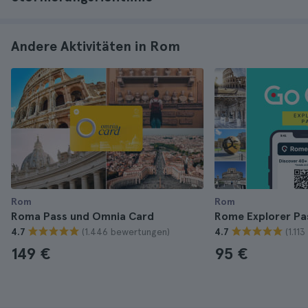
Andere Aktivitäten in Rom
Rom
Rom
Roma Pass und Omnia Card
Rome Explorer Pa
(1.446 bewertungen)
(1.11
4.7
4.7
149 €
95 €