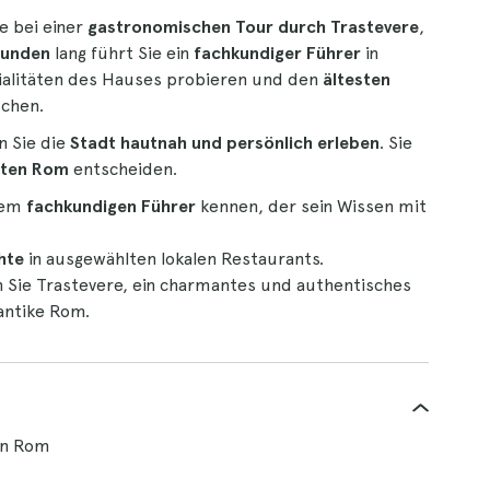
e bei einer
gastronomischen Tour durch
Trastevere
,
tunden
lang führt Sie ein
fachkundiger Führer
in
zialitäten des Hauses probieren und den
ältesten
uchen.
 Sie die
Stadt hautnah und persönlich erleben
. Sie
lten Rom
entscheiden.
nem
fachkundigen Führer
kennen, der sein Wissen mit
hte
in ausgewählten lokalen Restaurants.
n Sie Trastevere, ein charmantes und authentisches
 antike Rom.
in Rom