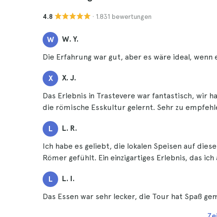
· 1.831 bewertungen
4.8
W. Y.
W
Die Erfahrung war gut, aber es wäre ideal, wen
X. J.
X
Das Erlebnis in Trastevere war fantastisch, wir h
die römische Esskultur gelernt. Sehr zu empfehl
L. R.
L
Ich habe es geliebt, die lokalen Speisen auf dies
Römer gefühlt. Ein einzigartiges Erlebnis, das ic
L. I.
L
Das Essen war sehr lecker, die Tour hat Spaß gema
Ze