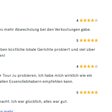
4
n es mehr Abwechslung bei den Verkostungen gäbe.
5
aben köstliche lokale Gerichte probiert und viel über
en!
4
er Tour zu probieren, ich habe mich wirklich wie ein
h allen Essensliebhabern empfehlen kann.
5
cht. Ich war glücklich, alles war gut.
ig mehr