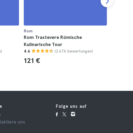
Rom
Rom
Rom Trastevere Römische
Rom: Ess
Kulinarische Tour
Bike-Tou
)
(2.674 bewertungen)
4.6
4.8
121 €
79 €
fe
Folge uns auf
e
taktiere uns