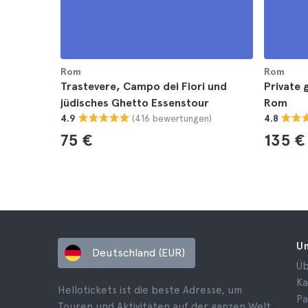
Rom
Rom
Trastevere, Campo dei Fiori und
Private
jüdisches Ghetto Essenstour
Rom
(416 bewertungen)
4.9
4.8
75 €
135 €
U
Deutschland (EUR)
Üb
Ka
Hellotickets ist die beste Adresse, um
Pa
Touren und Aktivitäten auf der ganzen Welt