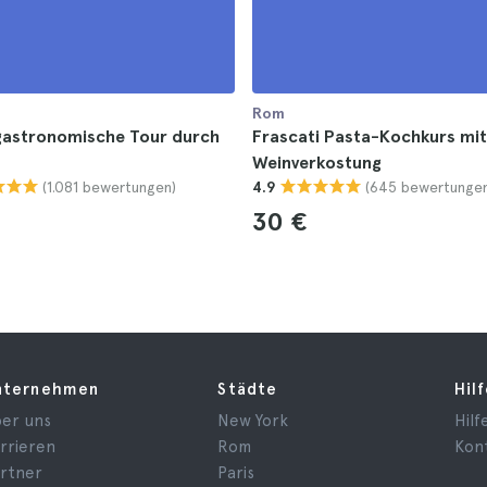
Rom
 gastronomische Tour durch
Frascati Pasta-Kochkurs mit
Weinverkostung
(1.081 bewertungen)
(645 bewertungen
4.9
30 €
nternehmen
Städte
Hil
er uns
New York
Hilf
rrieren
Rom
Kon
rtner
Paris