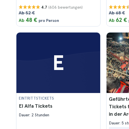
(606 bewertungen)
4.7
Ab 52 €
Ab 68 €
48 €
62 €
Ab
Ab
pro Person
E
EINTRITTSTICKETS
Geführte
El Alfa Tickets
Tickets 
in der A
Dauer: 2 Stunden
Dauer: 5 s