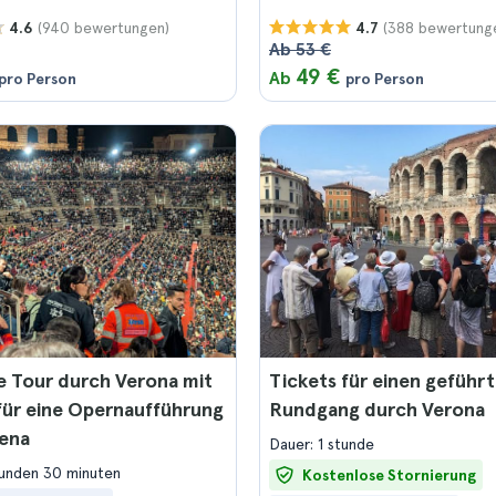
(940 bewertungen)
(388 bewertung
4.6
4.7
Ab 53 €
49 €
Ab
pro Person
pro Person
 Tour durch Verona mit
Tickets für einen geführ
für eine Opernaufführung
Rundgang durch Verona
rena
Dauer: 1 stunde
tunden 30 minuten
Kostenlose Stornierung