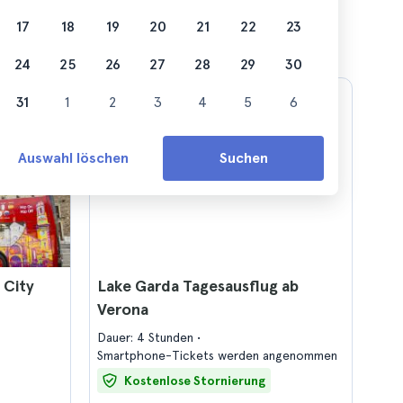
17
18
19
20
21
22
23
24
25
26
27
28
29
30
31
1
2
3
4
5
6
Auswahl löschen
Suchen
 City
Lake Garda Tagesausflug ab
Verona
Dauer: 4 Stunden
Smartphone-Tickets werden angenommen
Kostenlose Stornierung