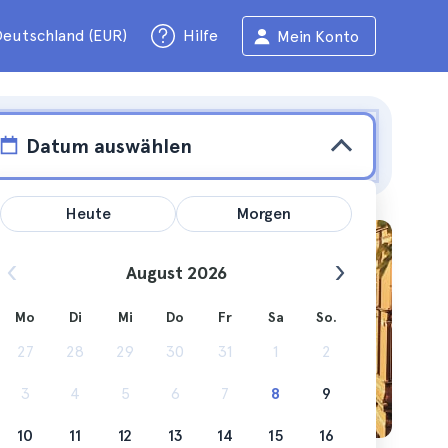
eutschland (EUR)
Hilfe
Mein Konto
Datum auswählen
Heute
Morgen
August 2026
Mo
Di
Mi
Do
Fr
Sa
So.
llem,
27
28
29
30
31
1
2
3
4
5
6
7
8
9
10
11
12
13
14
15
16