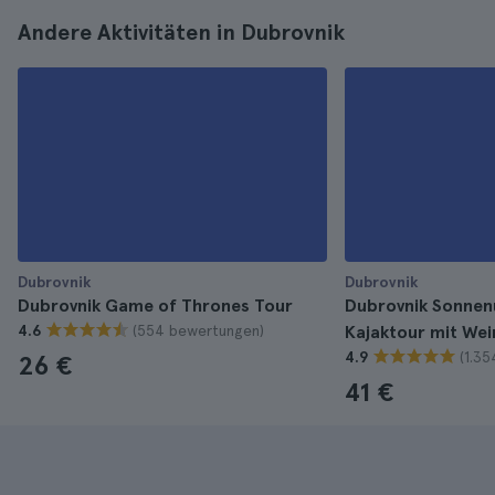
Andere Aktivitäten in Dubrovnik
Dubrovnik
Dubrovnik
Dubrovnik Game of Thrones Tour
Dubrovnik Sonnen
(554 bewertungen)
4.6
Kajaktour mit We
(1.3
4.9
26 €
41 €