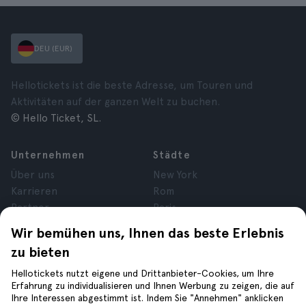
DEU (EUR)
Hellotickets ist die beste Adresse, um Touren und
Aktivitäten auf der ganzen Welt zu buchen.
© Hello Ticket, SL.
Unternehmen
Städte
Über uns
New York
Karrieren
Rom
Partner
Paris
Bewertungen
London
Wir bemühen uns, Ihnen das beste Erlebnis
Datenschutz
Granada
zu bieten
Allgemeine
Krakau
Geschäftsbedingungen
Teneriffa
Hellotickets nutzt eigene und Drittanbieter-Cookies, um Ihre
Erfahrung zu individualisieren und Ihnen Werbung zu zeigen, die auf
Cookies
Ihre Interessen abgestimmt ist. Indem Sie "Annehmen" anklicken