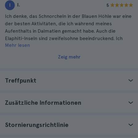
I.
I
5
Ich denke, das Schnorcheln in der Blauen Höhle war eine
der besten Aktivitäten, die ich während meines
Aufenthalts in Dalmatien gemacht habe. Auch die
Elaphiti-Inseln sind zweifelsohne beeindruckend. Ich
Mehr lesen
würde diesen Ausflug auf jeden Fall wiederholen, der
Service hat mir sehr gut gefallen.
Zeig mehr
Treffpunkt
Zusätzliche Informationen
Stornierungsrichtlinie