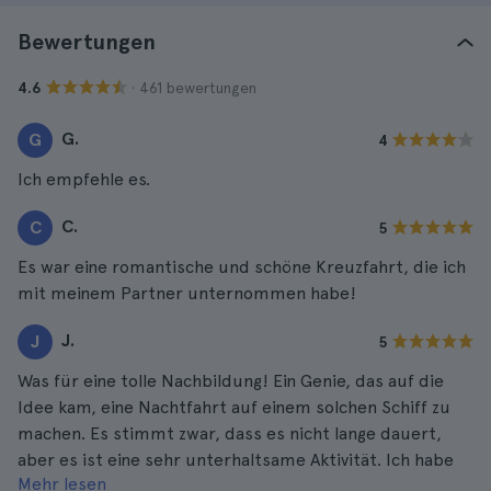
Bewertungen
· 461 bewertungen
4.6
G.
G
4
Ich empfehle es.
C.
C
5
Es war eine romantische und schöne Kreuzfahrt, die ich
mit meinem Partner unternommen habe!
J.
J
5
Was für eine tolle Nachbildung! Ein Genie, das auf die
Idee kam, eine Nachtfahrt auf einem solchen Schiff zu
machen. Es stimmt zwar, dass es nicht lange dauert,
aber es ist eine sehr unterhaltsame Aktivität. Ich habe
Mehr lesen
tolle Fotos von Dubrovnik vom Wasser aus gemacht. Eine