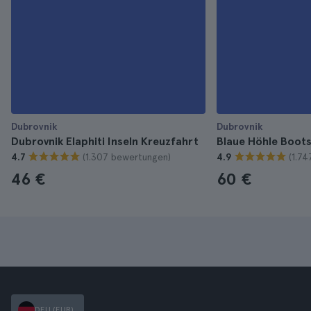
Dubrovnik
Dubrovnik
Dubrovnik Elaphiti Inseln Kreuzfahrt
Blaue Höhle Boots
(1.307 bewertungen)
(1.7
4.7
4.9
46 €
60 €
DEU (EUR)