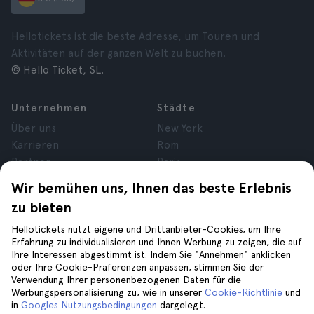
Hellotickets ist die beste Adresse, um Touren und
Aktivitäten auf der ganzen Welt zu buchen.
© Hello Ticket, SL.
Unternehmen
Städte
Über uns
New York
Karrieren
Rom
Partner
Paris
Bewertungen
London
Wir bemühen uns, Ihnen das beste Erlebnis
Datenschutz
Granada
zu bieten
Allgemeine
Krakau
Geschäftsbedingungen
Teneriffa
Hellotickets nutzt eigene und Drittanbieter-Cookies, um Ihre
Erfahrung zu individualisieren und Ihnen Werbung zu zeigen, die auf
Cookies
Ihre Interessen abgestimmt ist. Indem Sie "Annehmen" anklicken
Impressum
oder Ihre Cookie-Präferenzen anpassen, stimmen Sie der
Verwendung Ihrer personenbezogenen Daten für die
Werbungspersonalisierung zu, wie in unserer
Cookie-Richtlinie
und
Hilfe
Folge uns auf
in
Googles Nutzungsbedingungen
dargelegt.