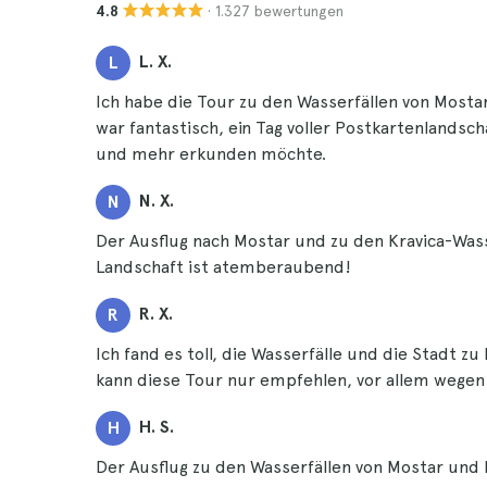
· 1.327 bewertungen
4.8
L. X.
L
Ich habe die Tour zu den Wasserfällen von Most
war fantastisch, ein Tag voller Postkartenlandsc
und mehr erkunden möchte.
N. X.
N
Der Ausflug nach Mostar und zu den Kravica-Wasse
Landschaft ist atemberaubend!
R. X.
R
Ich fand es toll, die Wasserfälle und die Stadt zu 
kann diese Tour nur empfehlen, vor allem wegen 
H. S.
H
Der Ausflug zu den Wasserfällen von Mostar und