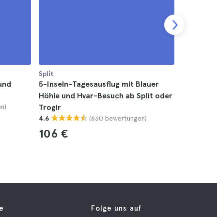
Split
Split
und
5-Inseln-Tagesausflug mit Blauer
Krka Wass
Höhle und Hvar-Besuch ab Split oder
Split
n)
Trogir
4.8
(630 bewertungen)
4.6
40 €
106 €
fe
Folge uns auf