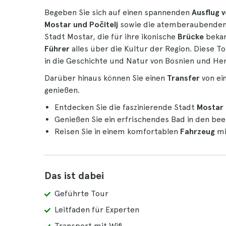
Begeben Sie sich auf einen spannenden
Ausflug v
Mostar und
Počitelj
sowie die atemberaubende
Stadt Mostar, die für ihre ikonische
Brücke
bekan
Führer
alles über die Kultur der Region. Diese To
in die Geschichte und Natur von Bosnien und He
Darüber hinaus können Sie einen
Transfer
von ei
genießen.
Entdecken Sie die faszinierende Stadt
Mostar
Genießen Sie ein erfrischendes Bad in den b
Reisen Sie in einem komfortablen
Fahrzeug
mi
Das ist dabei
Geführte Tour
Leitfaden für Experten
Transport mit Wifi