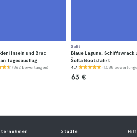
Split
kleni Inseln und Brac
Blaue Lagune, Schiffswrack 
an Tagesausflug
Šolta Bootsfahrt
(862 bewertungen)
(1.088 bewertunge
4.7
63 €
nternehmen
Städte
Hil