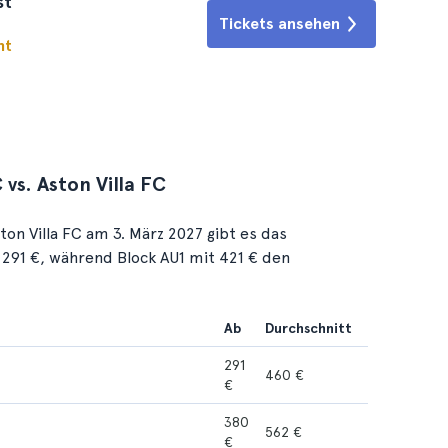
st
Tickets ansehen
ht
 vs. Aston Villa FC
on Villa FC am 3. März 2027 gibt es das
r 291 €, während Block AU1 mit 421 € den
Ab
Durchschnitt
291
460 €
€
380
562 €
€