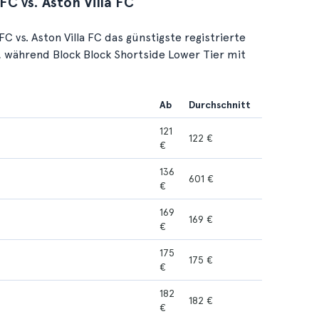
FC vs. Aston Villa FC
C vs. Aston Villa FC das günstigste registrierte
€, während Block Block Shortside Lower Tier mit
.
Ab
Durchschnitt
121
122 €
€
136
601 €
€
169
169 €
€
175
175 €
€
182
182 €
€