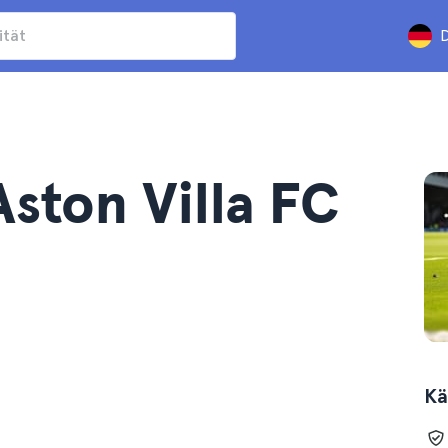
D
ston Villa FC
Kä