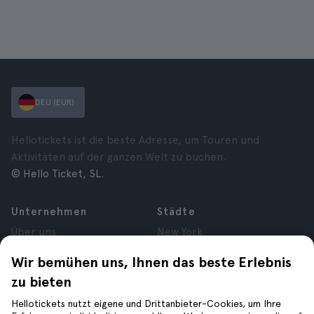
DEU (EUR)
Hellotickets ist die beste Adresse, um Touren und
Aktivitäten auf der ganzen Welt zu buchen.
© Hello Ticket, SL.
Unternehmen
Städte
Über uns
New York
Karrieren
Rom
Wir bemühen uns, Ihnen das beste Erlebnis
Partner
Paris
zu bieten
Bewertungen
London
Datenschutz
Granada
Hellotickets nutzt eigene und Drittanbieter-Cookies, um Ihre