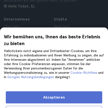
Aktivitäten auf der ganzen Welt zu buchen.
© Hello Ticket, SL.
Unternehmen
Städte
Über uns
New York
Karrieren
Rom
Wir bemühen uns, Ihnen das beste Erlebnis
Partner
Paris
zu bieten
Bewertungen
London
Datenschutz
Granada
Hellotickets nutzt eigene und Drittanbieter-Cookies, um Ihre
Allgemeine
Krakau
Erfahrung zu individualisieren und Ihnen Werbung zu zeigen, die auf
Ihre Interessen abgestimmt ist. Indem Sie "Annehmen" anklicken
Geschäftsbedingungen
Teneriffa
oder Ihre Cookie-Präferenzen anpassen, stimmen Sie der
Cookies
Verwendung Ihrer personenbezogenen Daten für die
Impressum
Werbungspersonalisierung zu, wie in unserer
Cookie-Richtlinie
und
in
Googles Nutzungsbedingungen
dargelegt.
Hilfe
Folge uns auf
Hilfe
Akzeptieren
Kontaktiere uns