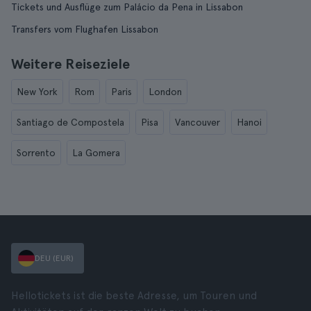
Tickets und Ausflüge zum Palácio da Pena in Lissabon
Transfers vom Flughafen Lissabon
Weitere Reiseziele
New York
Rom
Paris
London
Santiago de Compostela
Pisa
Vancouver
Hanoi
Sorrento
La Gomera
DEU (EUR)
Hellotickets ist die beste Adresse, um Touren und