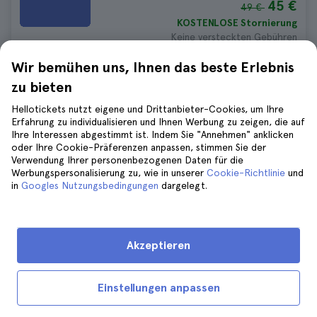
45 €
49 €
KOSTENLOSE Stornierung
Keine versteckten Gebühren
Wir bemühen uns, Ihnen das beste Erlebnis
zu bieten
Beste Tickets in Benidorm
Hellotickets nutzt eigene und Drittanbieter-Cookies, um Ihre
Erfahrung zu individualisieren und Ihnen Werbung zu zeigen, die auf
Ihre Interessen abgestimmt ist. Indem Sie "Annehmen" anklicken
Benidorm Terra Natura Tickets
oder Ihre Cookie-Präferenzen anpassen, stimmen Sie der
410 bewertungen
4.6
Verwendung Ihrer personenbezogenen Daten für die
Werbungspersonalisierung zu, wie in unserer
Cookie-Richtlinie
und
35 €
38 €
in
Googles Nutzungsbedingungen
dargelegt.
KOSTENLOSE Stornierung
Keine versteckten Gebühren
Akzeptieren
Benidorm Palast Show Tickets
515 bewertungen
4.8
Einstellungen anpassen
45 €
49 €
KOSTENLOSE Stornierung