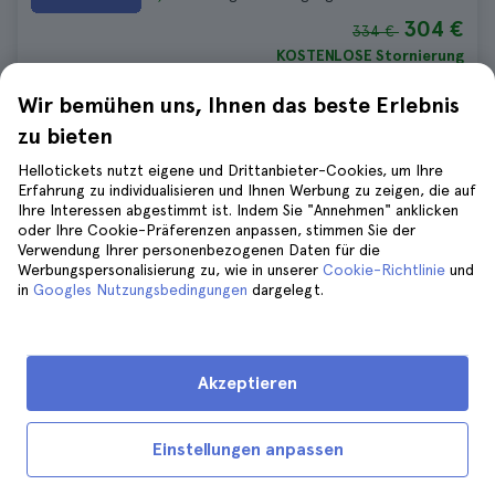
304 €
334 €
KOSTENLOSE Stornierung
Keine versteckten Gebühren
Wir bemühen uns, Ihnen das beste Erlebnis
zu bieten
Marseille Fahrradtour
Hellotickets nutzt eigene und Drittanbieter-Cookies, um Ihre
524 bewertungen
4.5
Erfahrung zu individualisieren und Ihnen Werbung zu zeigen, die auf
Dauer:
from 2 hours to 3 hours 30
Ihre Interessen abgestimmt ist. Indem Sie "Annehmen" anklicken
minutes
oder Ihre Cookie-Präferenzen anpassen, stimmen Sie der
Sofortige Bestätigung
Verwendung Ihrer personenbezogenen Daten für die
Werbungspersonalisierung zu, wie in unserer
Cookie-Richtlinie
und
37 €
40 €
in
Googles Nutzungsbedingungen
dargelegt.
KOSTENLOSE Stornierung
Keine versteckten Gebühren
Akzeptieren
Marseille Seitenwagen Tour
913 bewertungen
4.7
Einstellungen anpassen
Dauer:
2 hours
Sofortige Bestätigung