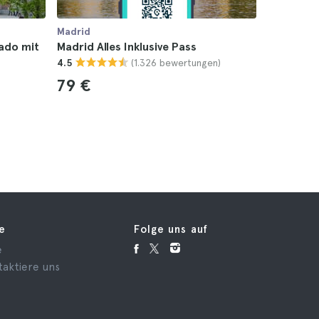
Madrid
Madrid
rado mit
Madrid Alles Inklusive Pass
Madrid P
(1.326 bewertungen)
4.5
Sofia Mu
4.6
79 €
69 €
fe
Folge uns auf
e
taktiere uns