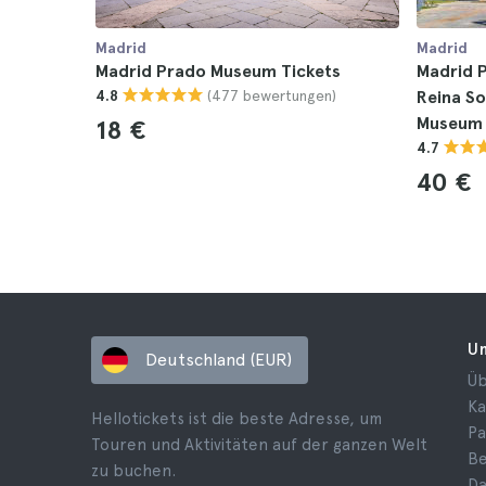
Madrid
Madrid
Madrid Prado Museum Tickets
Madrid P
(477 bewertungen)
4.8
Reina S
Museum 
18 €
4.7
40 €
U
Deutschland (EUR)
Üb
Ka
Hellotickets ist die beste Adresse, um
Pa
Touren und Aktivitäten auf der ganzen Welt
B
zu buchen.
Da