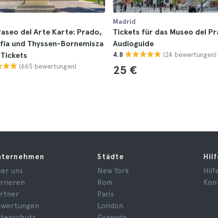
Madrid
aseo del Arte Karte: Prado,
Tickets für das Museo del P
ofía und Thyssen-Bornemisza
Audioguide
(24 bewertungen)
Tickets
4.8
(665 bewertungen)
25 €
nternehmen
Städte
Hil
er uns
New York
Hilf
rrieren
Rom
Kon
rtner
Paris
ewertungen
London
tenschutz
Granada