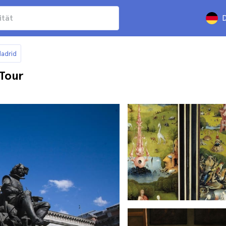
D
adrid
Tour