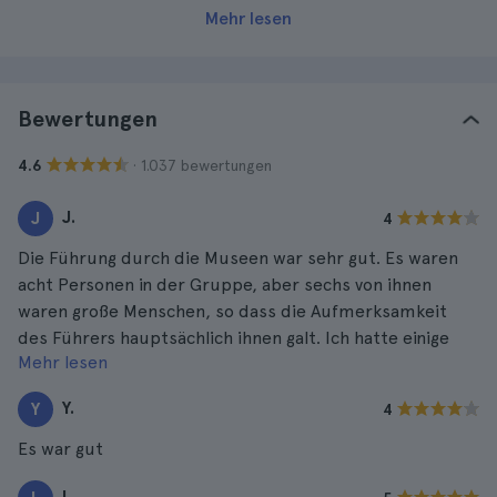
Mehr lesen
Bewertungen
· 1.037 bewertungen
4.6
J.
J
4
Die Führung durch die Museen war sehr gut. Es waren
acht Personen in der Gruppe, aber sechs von ihnen
waren große Menschen, so dass die Aufmerksamkeit
des Führers hauptsächlich ihnen galt. Ich hatte einige
Mehr lesen
Zweifel, aber die Führung hat mir gefallen.
Y.
Y
4
Es war gut
L.