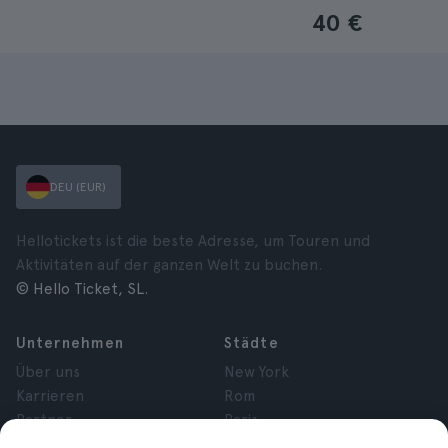
40 €
DEU (EUR)
Hellotickets ist die beste Adresse, um Touren und
Aktivitäten auf der ganzen Welt zu buchen.
© Hello Ticket, SL.
Unternehmen
Städte
Über uns
New York
Karrieren
Rom
Partner
Paris
Bewertungen
London