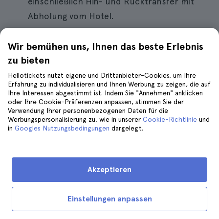
einschließlich Hin- und Rücktransfer mit
Abholung vom Hotel.
Dauer…
ca. 8 Stunden.
Wir bemühen uns, Ihnen das beste Erlebnis
zu bieten
Hellotickets nutzt eigene und Drittanbieter-Cookies, um Ihre
7. Olivenöl- und Weintouren mit
Erfahrung zu individualisieren und Ihnen Werbung zu zeigen, die auf
Verkostung
Ihre Interessen abgestimmt ist. Indem Sie "Annehmen" anklicken
oder Ihre Cookie-Präferenzen anpassen, stimmen Sie der
Verwendung Ihrer personenbezogenen Daten für die
Werbungspersonalisierung zu, wie in unserer
Cookie-Richtlinie
und
in
Googles Nutzungsbedingungen
dargelegt.
Akzeptieren
Einstellungen anpassen