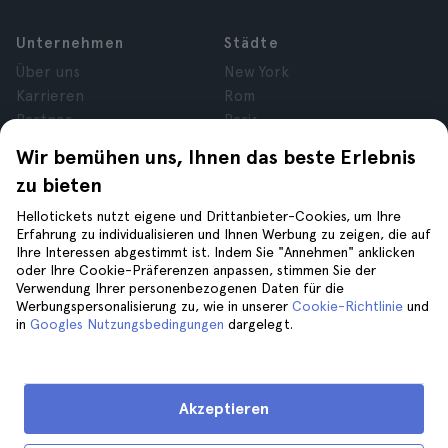
Unternehmen
Städte
Über uns
New York
Karrieren
Rom
Partner
Paris
Bewertungen
London
Wir bemühen uns, Ihnen das beste Erlebnis
Datenschutz
Granada
zu bieten
Allgemeine
Krakau
Geschäftsbedingungen
Teneriffa
Hellotickets nutzt eigene und Drittanbieter-Cookies, um Ihre
Erfahrung zu individualisieren und Ihnen Werbung zu zeigen, die auf
Cookies
Ihre Interessen abgestimmt ist. Indem Sie "Annehmen" anklicken
Impressum
oder Ihre Cookie-Präferenzen anpassen, stimmen Sie der
Verwendung Ihrer personenbezogenen Daten für die
Werbungspersonalisierung zu, wie in unserer
Cookie-Richtlinie
und
Hilfe
Folge uns auf
in
Googles Nutzungsbedingungen
dargelegt.
Hilfe
Kontaktiere uns
Akzeptieren