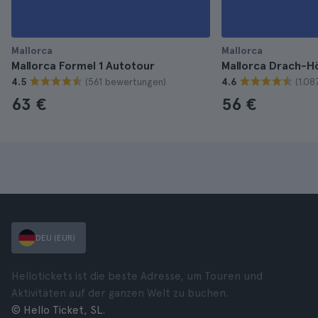
Mallorca
Mallorca
Mallorca Formel 1 Autotour
Mallorca Drach-H
(561 bewertungen)
(1.0
4.5
4.6
63 €
56 €
DEU (EUR)
Hellotickets ist die beste Adresse, um Touren und
Aktivitäten auf der ganzen Welt zu buchen.
© Hello Ticket, SL.