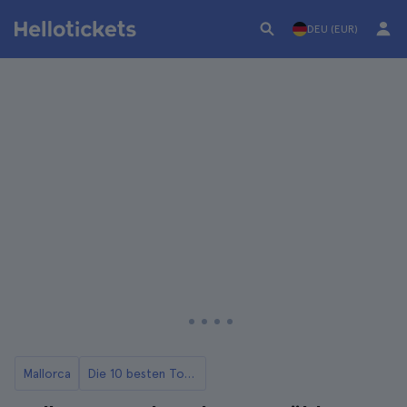
DEU (EUR)
Mallorca
Die 10 besten Touren und Tagesausflüge von Mallorca