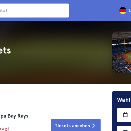
D
ets
Wähl
mpa Bay Rays
Tickets ansehen
fragt