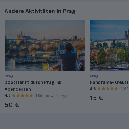
Andere Aktivitäten in Prag
Prag
Prag
Bootsfahrt durch Prag inkl.
Panorama-Kreuzfa
(1.16
Abendessen
4.8
(1.852 bewertungen)
4.7
15 €
50 €