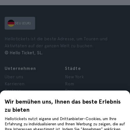
DEU (EUR)
Hellotickets ist die beste Adresse, um Touren und
Aktivitäten auf der ganzen Welt zu buchen.
© Hello Ticket, SL.
Unternehmen
Städte
Über uns
New York
Karrieren
Rom
Partner
Paris
Bewertungen
London
Wir bemühen uns, Ihnen das beste Erlebnis
Datenschutz
Granada
zu bieten
Allgemeine
Krakau
Geschäftsbedingungen
Teneriffa
Hellotickets nutzt eigene und Drittanbieter-Cookies, um Ihre
Erfahrung zu individualisieren und Ihnen Werbung zu zeigen, die auf
Cookies
Ihre Interessen abgestimmt ist. Indem Sie "Annehmen" anklicken