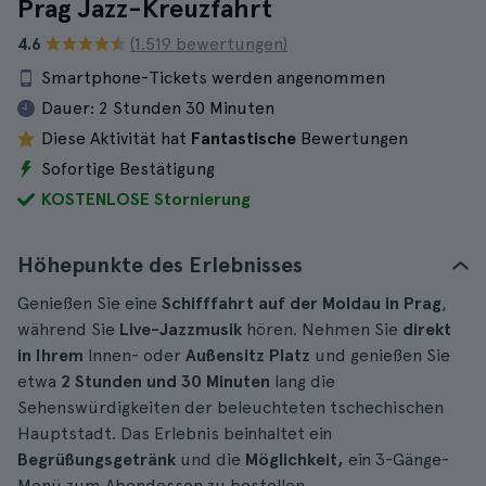
Prag Jazz-Kreuzfahrt
4.6
(1.519 bewertungen)
Smartphone-Tickets werden angenommen
Dauer:
2 Stunden 30 Minuten
Diese Aktivität hat
Fantastische
Bewertungen
Sofortige Bestätigung
KOSTENLOSE Stornierung
Höhepunkte des Erlebnisses
Genießen Sie eine
Schifffahrt auf der Moldau in Prag
,
während Sie
Live-Jazzmusik
hören. Nehmen Sie
direkt
in Ihrem
Innen- oder
Außensitz Platz
und genießen Sie
etwa
2 Stunden und 30 Minuten
lang die
Sehenswürdigkeiten der beleuchteten tschechischen
Hauptstadt. Das Erlebnis beinhaltet ein
Begrüßungsgetränk
und die
Möglichkeit,
ein 3-Gänge-
Menü zum Abendessen zu bestellen.