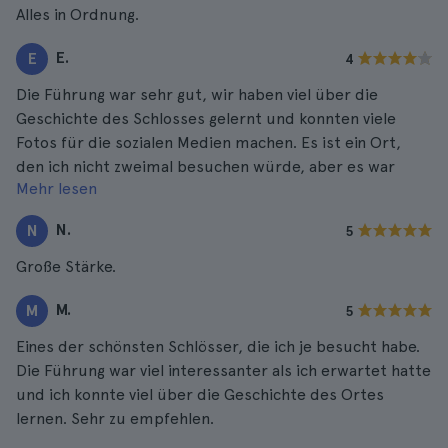
Alles in Ordnung.
E.
E
4
Die Führung war sehr gut, wir haben viel über die
Geschichte des Schlosses gelernt und konnten viele
Fotos für die sozialen Medien machen. Es ist ein Ort,
den ich nicht zweimal besuchen würde, aber es war
Mehr lesen
schön, seine Geschichte zu hören.
N.
N
5
Große Stärke.
M.
M
5
Eines der schönsten Schlösser, die ich je besucht habe.
Die Führung war viel interessanter als ich erwartet hatte
und ich konnte viel über die Geschichte des Ortes
lernen. Sehr zu empfehlen.