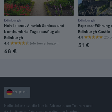
Edinburgh
Edinburgh
Holy Island, Alnwick Schloss und
Express-Führung 
Northumbria Tagesausflug ab
Edinburgh Castle
(25 
Edinburgh
4.8
(616 bewertungen)
4.6
51 €
68 €
DEU (EUR)
Hellotickets ist die beste Adresse, um Touren und
Aktivitäten auf der ganzen Welt zu buchen.