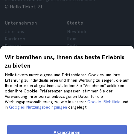
© Hello Ticket, SL.
Unternehmen
Städte
Über uns
New York
Karrieren
Rom
Partner
Paris
Bewertungen
London
Wir bemühen uns, Ihnen das beste Erlebnis
Datenschutz
Granada
zu bieten
Allgemeine
Krakau
Geschäftsbedingungen
Teneriffa
Hellotickets nutzt eigene und Drittanbieter-Cookies, um Ihre
Erfahrung zu individualisieren und Ihnen Werbung zu zeigen, die auf
Cookies
Ihre Interessen abgestimmt ist. Indem Sie "Annehmen" anklicken
Impressum
oder Ihre Cookie-Präferenzen anpassen, stimmen Sie der
Verwendung Ihrer personenbezogenen Daten für die
Werbungspersonalisierung zu, wie in unserer
Cookie-Richtlinie
und
Hilfe
Folge uns auf
in
Googles Nutzungsbedingungen
dargelegt.
Hilfe
Kontaktiere uns
Akzeptieren